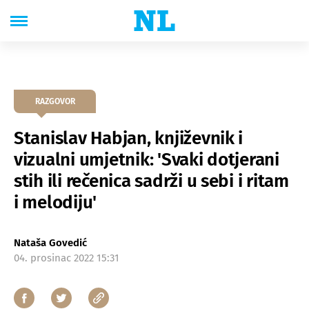
RAZGOVOR
Stanislav Habjan, književnik i
vizualni umjetnik: 'Svaki dotjerani
stih ili rečenica sadrži u sebi i ritam
i melodiju'
Nataša Govedić
04. prosinac 2022 15:31