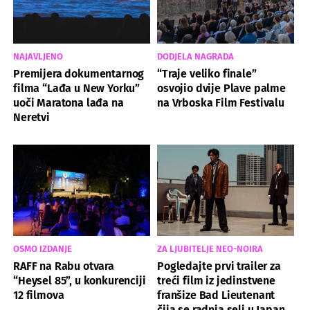
NAJAVLJENO
DODJELA NAGRADA
Premijera dokumentarnog
“Traje veliko finale”
filma “Lađa u New Yorku”
osvojio dvije Plave palme
uoči Maratona lađa na
na Vrboska Film Festivalu
Neretvi
OSMO IZDANJE
ZA LJUBITELJE NEO-NOIRA
RAFF na Rabu otvara
Pogledajte prvi trailer za
“Heysel 85”, u konkurenciji
treći film iz jedinstvene
12 filmova
franšize Bad Lieutenant
čija se radnja seli u Japan