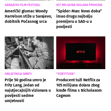
SARAJEVO FILM FESTIVAL
927 MILIJUNA DOLARA PRIHODA
Američki glumac Woody
“Spider-Man: Novo doba”
Harrelson stiže u Sarajevo,
imao drugu najbolju
dobitnik Počasnog srca
premijeru u SAD-u u
povijesti
OBLJETNICA SMRTI
"FORTITUDE"
Prije 50 godina umro je
Producent tuži Netflix za
Fritz Lang, jedan od
105 milijuna dolara zbog
najutjecajnijih vizionara u
krađe filma s Nicholasom
povijesti sedme
Cageom
umjetnosti