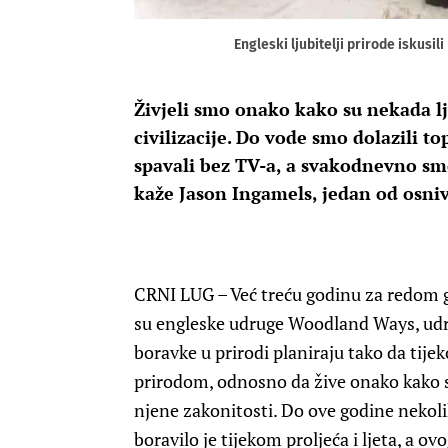
Engleski ljubitelji prirode iskusi
Živjeli smo onako kako su nekada ljud
civilizacije. Do vode smo dolazili to
spavali bez TV-a, a svakodnevno smo
kaže Jason Ingamels, jedan od osni
CRNI LUG
– Već treću godinu za redom 
su engleske udruge Woodland Ways, udrug
boravke u prirodi planiraju tako da tij
prirodom, odnosno da žive onako kako su 
njene zakonitosti. Do ove godine nekol
boravilo je tijekom proljeća i ljeta, a ov