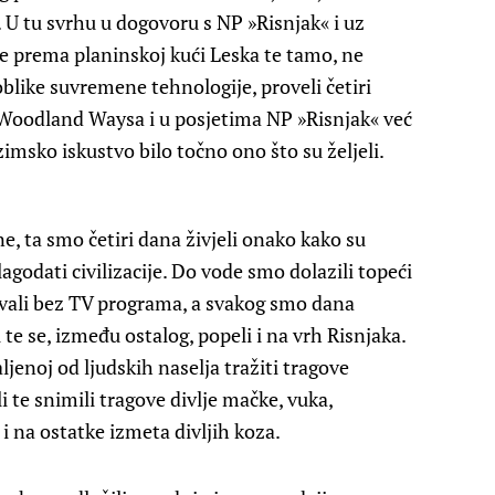
. U tu svrhu u dogovoru s NP »Risnjak« i uz
e prema planinskoj kući Leska te tamo, ne
 oblike suvremene tehnologije, proveli četiri
 Woodland Waysa i u posjetima NP »Risnjak« već
 zimsko iskustvo bilo točno ono što su željeli.
ne, ta smo četiri dana živjeli onako kako su
blagodati civilizacije. Do vode smo dolazili topeći
pavali bez TV programa, a svakog smo dana
te se, između ostalog, popeli i na vrh Risnjaka.
ljenoj od ljudskih naselja tražiti tragove
i te snimili tragove divlje mačke, vuka,
 i na ostatke izmeta divljih koza.