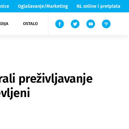
nice
Oglašavanje/Marketing
NL online i pretplata
DIJA
OSTALO
ar
ortovi
 List TV
entari
elgood
Lika & Senj
ali preživljavanje
vljeni