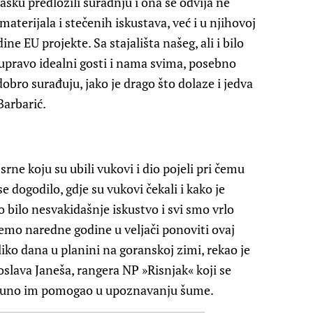
asku predložili suradnju i ona se odvija ne
terijala i stečenih iskustava, već i u njihovoj
e EU projekte. Sa stajališta našeg, ali i bilo
upravo idealni gosti i nama svima, posebno
obro surađuju, jako je drago što dolaze i jedva
Barbarić.
 srne koju su ubili vukovi i dio pojeli pri čemu
 dogodilo, gdje su vukovi čekali i kako je
o bilo nesvakidašnje iskustvo i svi smo vrlo
ćemo naredne godine u veljači ponoviti ovaj
iko dana u planini na goranskoj zimi, rekao je
slava Janeša, rangera NP »Risnjak« koji se
i puno im pomogao u upoznavanju šume.