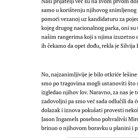
Naši prijatelji već su na svom prvom dol
samo u korištenju njihovog snimljenog ma
pomoći vezanoj uz kandidaturu za pojedin
kojeg drugog nacionalnog parka, oni su 
našim rangerima koji s njima izuzetno d
ih čekamo da opet dođu, rekla je Silvija 
No, najzanimljivije je bilo otkriće lešine
smo po tragovima mogli ustanoviti što se
izgledao njihov lov. Naravno, za nas je t
zadovoljni pa smo već sada odlučili da 
dolazak i iznova pokušati provesti nekol
Jason Ingamels posebno pohvalivši Miro
brinuo o njihovom boravku u planini 