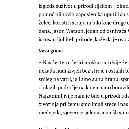
izgleda suživot u prirodi tijekom – zime
pomoć njihovih zaposlenika uputili su s
želeći koristiti struju ni bilo koje druge
dana. Jason Watson, jedan od osnivača
iskusan ljubitelj prirode, kaže da je ovo
Nova grupa
– Nas šestero, četiri muškarca i dvije že
nekada ljudi živjeli bez struje i ostalih 
snijeg na vatri, jeli smo suhu hranu, s
obilazili područje na kojem smo boravili 
Najzanimljivije nam je bilo u prirodi uda
životinja pri čemu smo imali sreće i našl
medvjeda, vjeverice, jelena, a naišli smo