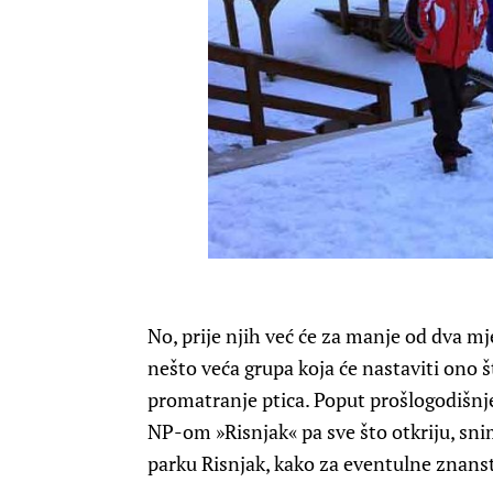
No, prije njih već će za manje od dva mj
nešto veća grupa koja će nastaviti ono št
promatranje ptica. Poput prošlogodišnje 
NP-om »Risnjak« pa sve što otkriju, sn
parku Risnjak, kako za eventulne znans