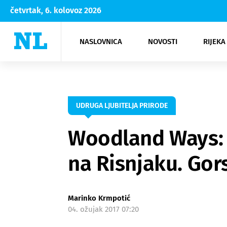
četvrtak, 6. kolovoz 2026
NASLOVNICA
NOVOSTI
RIJEKA
Rijeka
Kultura
Opatija
Hrvatsk
Moda
NK Rije
Sh
UDRUGA LJUBITELJA PRIRODE
Woodland Ways: E
na Risnjaku. Gor
Marinko Krmpotić
04. ožujak 2017 07:20