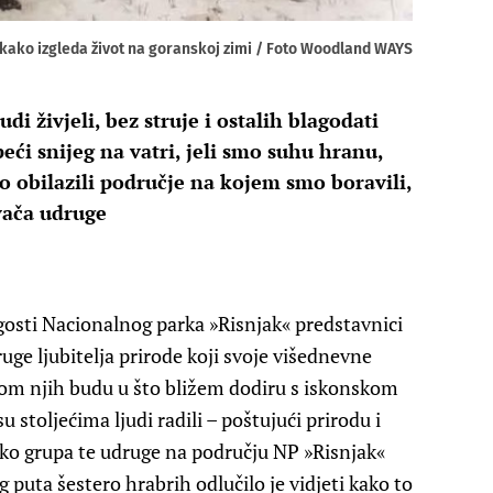
li kako izgleda život na goranskoj zimi / Foto Woodland WAYS
i živjeli, bez struje i ostalih blagodati
peći snijeg na vatri, jeli smo suhu hranu,
 obilazili područje na kojem smo boravili,
vača udruge
gosti Nacionalnog parka »Risnjak« predstavnici
e ljubitelja prirode koji svoje višednevne
ekom njih budu u što bližem dodiru s iskonskom
stoljećima ljudi radili – poštujući prirodu i
iko grupa te udruge na području NP »Risnjak«
og puta šestero hrabrih odlučilo je vidjeti kako to