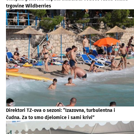
trgovine Wildberries
Direktori TZ-ova o sezoni: “Izazovna, turbulentna i
čudna. Za to smo djelomice i sami krivi”