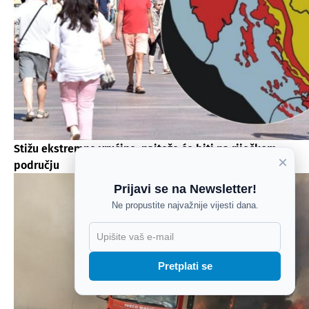
Stižu ekstremne vrućine, najteže će biti na riječkom
×
području
Prijavi se na Newsletter!
Ne propustite najvažnije vijesti dana.
X
Pretplati se