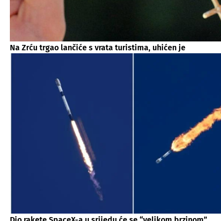
Na Zrću trgao lančiće s vrata turistima, uhićen je
Dio rakete SpaceX-a u srijedu će se “velikom brzinom”