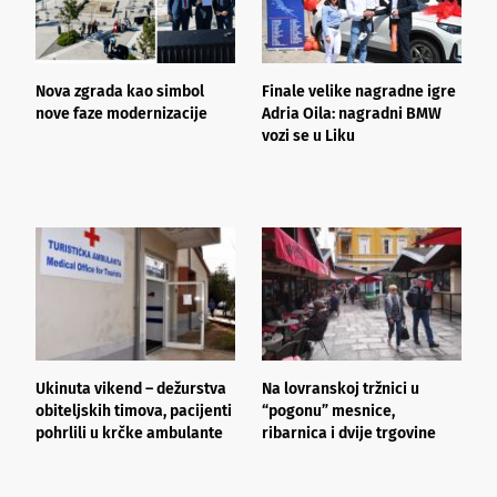
Nova zgrada kao simbol
Finale velike nagradne igre
D
nove faze modernizacije
Adria Oila: nagradni BMW
J
vozi se u Liku
S
e
Ukinuta vikend – dežurstva
Na lovranskoj tržnici u
I
obiteljskih timova, pacijenti
“pogonu” mesnice,
u
pohrlili u krčke ambulante
ribarnica i dvije trgovine
v