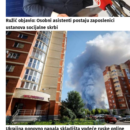
Ružić objavio: Osobni asistenti postaju zaposlenici
ustanova socijalne skrbi
Ukrajina ponovno napala skladišta vodeće ruske online