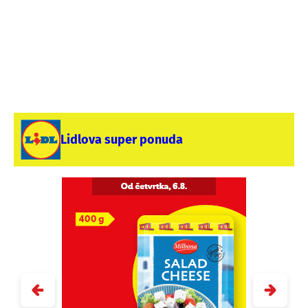
Lidlova super ponuda