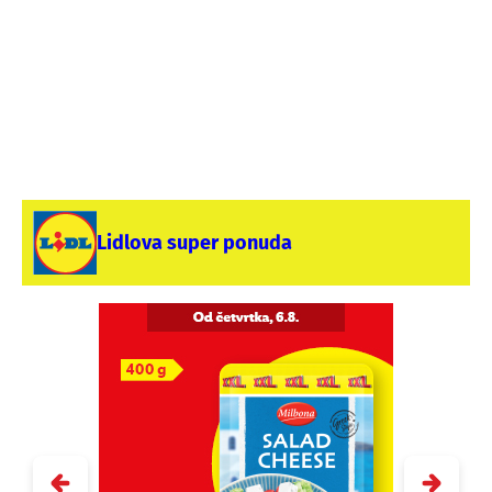
Lidlova super ponuda