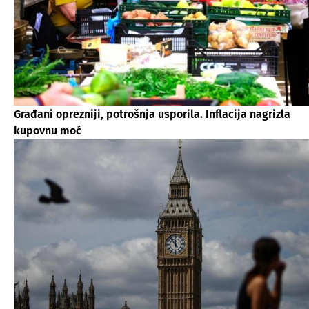
Građani oprezniji, potrošnja usporila. Inflacija nagrizla
kupovnu moć