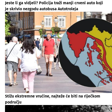
Jeste li ga vidjeli? Policija traži manji crveni auto koji
je skrivio nezgodu autobusa Autotroleja
Stižu ekstremne vrućine, najteže će biti na riječkom
području