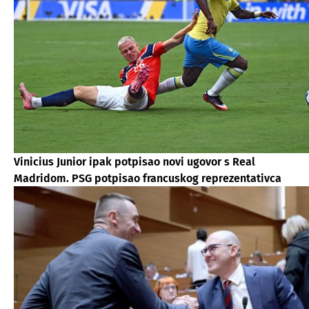
Vinicius Junior ipak potpisao novi ugovor s Real
Madridom. PSG potpisao francuskog reprezentativca