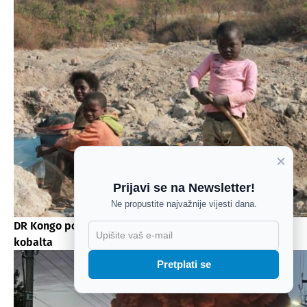
×
Prijavi se na Newsletter!
Ne propustite najvažnije vijesti dana.
DR Kongo ponovo zabranio izvoz koncentrata bakra i
X
kobalta
Pretplati se