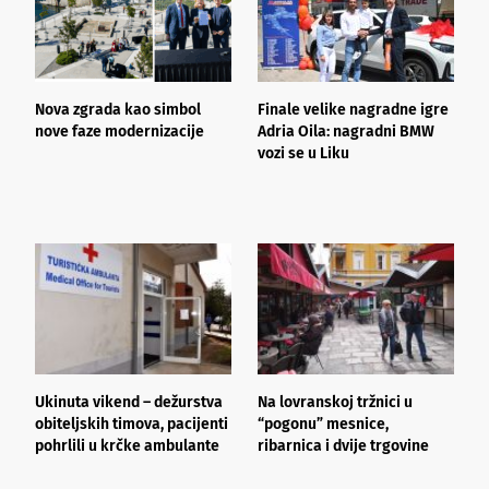
Nova zgrada kao simbol
Finale velike nagradne igre
D
nove faze modernizacije
Adria Oila: nagradni BMW
J
vozi se u Liku
S
e
Ukinuta vikend – dežurstva
Na lovranskoj tržnici u
I
obiteljskih timova, pacijenti
“pogonu” mesnice,
u
pohrlili u krčke ambulante
ribarnica i dvije trgovine
v