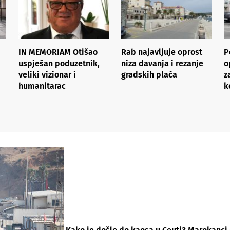
IN MEMORIAM Otišao
Rab najavljuje oprost
P
uspješan poduzetnik,
niza davanja i rezanje
o
veliki vizionar i
gradskih plaća
z
humanitarac
k