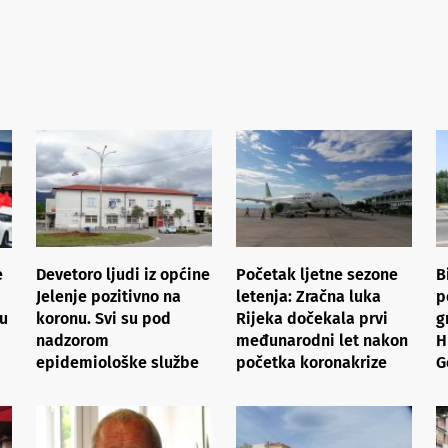
e
Devetoro ljudi iz općine
Početak ljetne sezone
B
Jelenje pozitivno na
letenja: Zračna luka
p
 u
koronu. Svi su pod
Rijeka dočekala prvi
g
nadzorom
međunarodni let nakon
H
epidemiološke službe
početka koronakrize
G