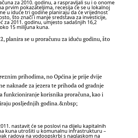
računa za 2010. godinu, a raspravljali su i o onome
a prvim pokazateljima, recesija će se u lokalnoj
ne u iduće tri godine planiraju da će vrijednost
to, što znači i manje sredstava za investicije,
ć za 2011. godinu, umjesto sadašnjih 16,2
 oko 15 milijuna kuna.
2, planira se u proračunu za iduću godinu, što
reznim prihodima, no Općina je prije dvije
ne naknade za jezera te prihoda od gradnje
na funkcioniranje korisnika proračuna, kao i
laniraju posljednjih godina.&nbsp;
011. nastavit će se poslovi na dijelu kapitalnih
una kuna utrošiti u komunalnu infrastrukturu –
avak radova na vodoopskrbi s naglaskom na