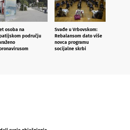
et osoba na
Svađe u Vrbovskom:
patijskom području
Rebalansom dato više
araženo
novca programu
oronavirusom
socijalne skrbi