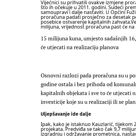
Vijećnici su prihvatili ovakve izmjene pro
što ih očekuje u 2011. godini. Sudeći prem
samoupravi i dalje nastaviti.
U Općini Fuži
proračuna padati prosječno za desetak pos
posebice ostvarenje kapitalnih zahvata.Ve
milijuna, vrijednost proračuna past će na
15 milijuna kuna, umjesto sadašnjih 16,
će utjecati na realizaciju planova
Osnovni razlozi pada proračuna su u po
godine ostala i bez prihoda od komunal
kapitalnih objekata i sve to će utjecati 
investicije koje su u realizaciji ili se p
Uljepšavanje ide dalje
Ipak, kako je istaknuo Kauzlarić, tijekom 2
projekata.
Predviđa se tako čak 9,7 milij
izgradnju i održavanje prometnica, nast