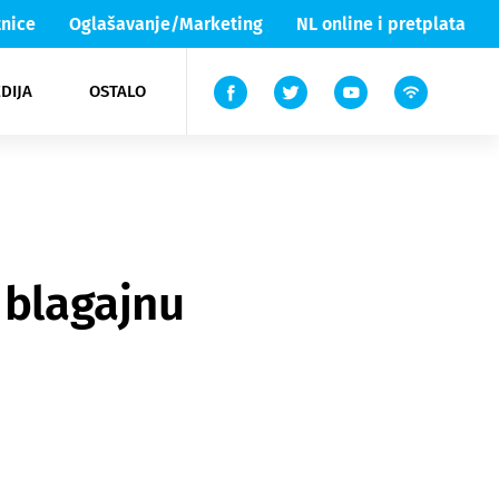
nice
Oglašavanje/Marketing
NL online i pretplata
DIJA
OSTALO
ar
ortovi
 List TV
entari
elgood
Lika & Senj
 blagajnu