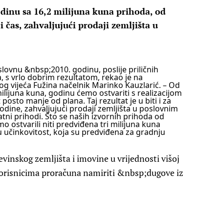
odinu sa 16,2 milijuna kuna prihoda, od
i čas, zahvaljujući prodaji zemljišta u
ovnu &nbsp;2010. godinu, poslije priličnih
, s vrlo dobrim rezultatom, rekao je na
og vijeća Fužina načelnik Marinko Kauzlarić.
– Od
ilijuna kuna, godinu ćemo ostvariti s realizacijom
 posto manje od plana. Taj rezultat je u biti i za
odine, zahvaljujući prodaji zemljišta u poslovnim
tni prihodi. Što se naših izvornih prihoda od
o ostvarili niti predviđena tri milijuna kuna
 učinkovitost, koja su predviđena za gradnju
vinskog zemljišta i imovine u vrijednosti višoj
 korisnicima proračuna namiriti &nbsp;dugove iz