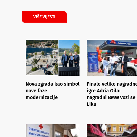
VIŠE VIJESTI
Nova zgrada kao simbol
Finale velike nagradn
nove faze
igre Adria Oila:
modernizacije
nagradni BMW vozi se
Liku