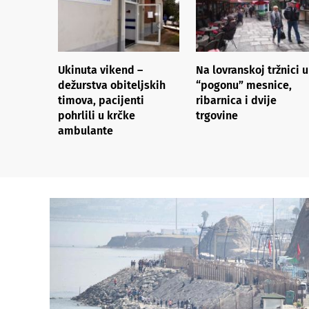
Ukinuta vikend –
Na lovranskoj tržnici u
dežurstva obiteljskih
“pogonu” mesnice,
timova, pacijenti
ribarnica i dvije
pohrlili u krčke
trgovine
ambulante