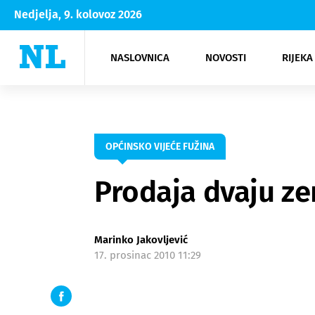
Nedjelja, 9. kolovoz 2026
NASLOVNICA
NOVOSTI
RIJEKA
Rijeka
Kultura
Opatija
Hrvatsk
Moda
NK Rije
Sh
OPĆINSKO VIJEĆE FUŽINA
Prodaja dvaju ze
Marinko Jakovljević
17. prosinac 2010 11:29