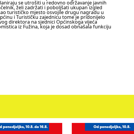
aniraju se utrošiti u redovno održavanje javnih
ačelnik, želi zadržati i poboljšati ukupan izgled
kao turističko mjesto osvojile drugu nagradu u
pćinu i Turističku zajednicu tome je pridonijelo
vog direktora na sjednici Općinskoga vijeća
stica iz Fužina, koja je dosad obnašala funkciju