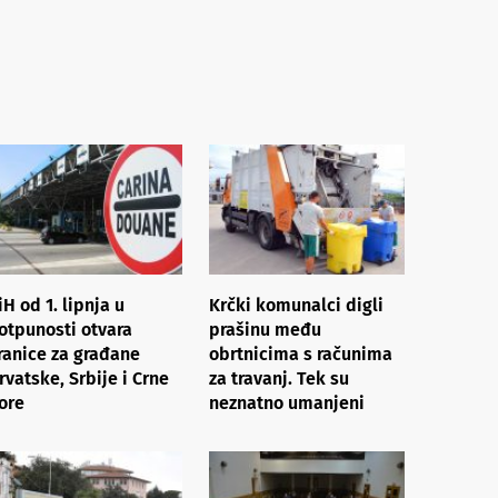
iH od 1. lipnja u
Krčki komunalci digli
otpunosti otvara
prašinu među
ranice za građane
obrtnicima s računima
rvatske, Srbije i Crne
za travanj. Tek su
ore
neznatno umanjeni