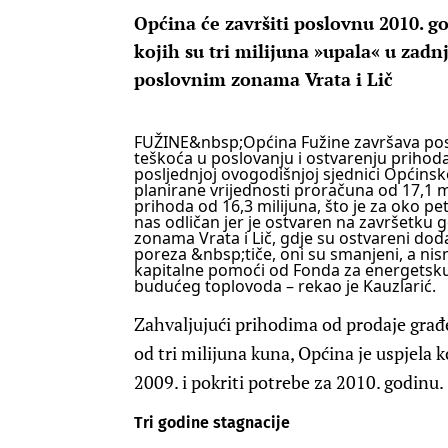
Općina će završiti poslovnu 2010. g
kojih su tri milijuna »upala« u zadnj
poslovnim zonama Vrata i Lič
FUŽINE
&nbsp;Općina Fužine završava posl
teškoća u poslovanju i ostvarenju prihoda
posljednjoj ovogodišnjoj sjednici Općinsk
planirane vrijednosti proračuna od 17,1 m
prihoda od 16,3 milijuna, što je za oko pet
nas odličan jer je ostvaren na završetku g
zonama Vrata i Lič, gdje su ostvareni doda
poreza &nbsp;tiče, oni su smanjeni, a nism
kapitalne pomoći od Fonda za energetsku
budućeg toplovoda – rekao je Kauzlarić.
Zahvaljujući prihodima od prodaje građe
od tri milijuna kuna, Općina je uspjela
2009. i pokriti potrebe za 2010. godinu.
Tri godine stagnacije