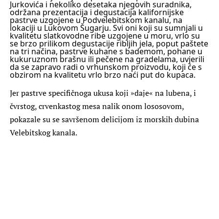
Jurkovića i nekoliko desetaka njegovih suradnika,
održana prezentacija i degustacija kalifornijske
pastrve uzgojene u Podvelebitskom kanalu, na
lokaciji u Lukovom Šugarju.
Svi oni koji su sumnjali u
kvalitetu slatkovodne ribe uzgojene u moru, vrlo su
se brzo prilikom degustacije ribljih jela, poput paštete
na tri načina, pastrve kuhane s bademom, pohane u
kukuruznom brašnu ili pečene na gradelama, uvjerili
da se zapravo radi o vrhunskom proizvodu, koji će s
obzirom na kvalitetu vrlo brzo naći put do kupaca.
Jer pastrve specifičnoga ukusa koji »daje« na lubena, i
čvrstog, crvenkastog mesa nalik onom lososovom,
pokazale su se savršenom delicijom iz morskih dubina
Velebitskog kanala.