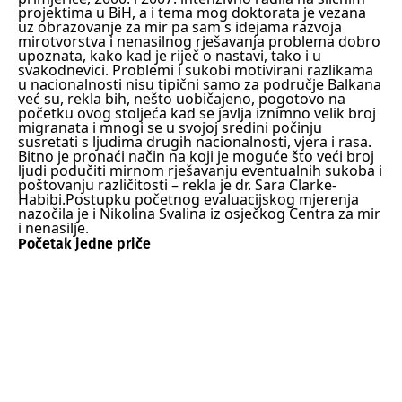
projektima u BiH, a i tema mog doktorata je vezana
uz obrazovanje za mir pa sam s idejama razvoja
mirotvorstva i nenasilnog rješavanja problema dobro
upoznata, kako kad je riječ o nastavi, tako i u
svakodnevici. Problemi i sukobi motivirani razlikama
u nacionalnosti nisu tipični samo za područje Balkana
već su, rekla bih, nešto uobičajeno, pogotovo na
početku ovog stoljeća kad se javlja iznimno velik broj
migranata i mnogi se u svojoj sredini počinju
susretati s ljudima drugih nacionalnosti, vjera i rasa.
Bitno je pronaći način na koji je moguće što veći broj
ljudi podučiti mirnom rješavanju eventualnih sukoba i
poštovanju različitosti – rekla je dr. Sara Clarke-
Habibi.
Postupku početnog evaluacijskog mjerenja
nazočila je i Nikolina Svalina iz osječkog Centra za mir
i nenasilje.
Početak jedne priče