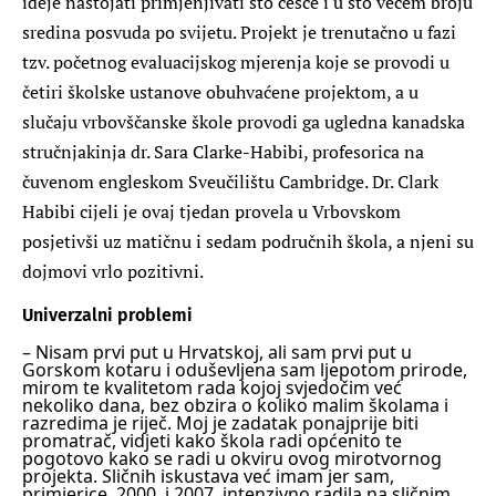
ideje nastojati primjenjivati što češće i u što većem broju
sredina posvuda po svijetu. Projekt je trenutačno u fazi
tzv. početnog evaluacijskog mjerenja koje se provodi u
četiri školske ustanove obuhvaćene projektom, a u
slučaju vrbovščanske škole provodi ga ugledna kanadska
stručnjakinja dr. Sara Clarke-Habibi, profesorica na
čuvenom engleskom Sveučilištu Cambridge. Dr. Clark
Habibi cijeli je ovaj tjedan provela u Vrbovskom
posjetivši uz matičnu i sedam područnih škola, a njeni su
dojmovi vrlo pozitivni.
Univerzalni problemi
– Nisam prvi put u Hrvatskoj, ali sam prvi put u
Gorskom kotaru i oduševljena sam ljepotom prirode,
mirom te kvalitetom rada kojoj svjedočim već
nekoliko dana, bez obzira o koliko malim školama i
razredima je riječ. Moj je zadatak ponajprije biti
promatrač, vidjeti kako škola radi općenito te
pogotovo kako se radi u okviru ovog mirotvornog
projekta. Sličnih iskustava već imam jer sam,
primjerice, 2000. i 2007. intenzivno radila na sličnim