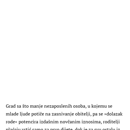
Grad sa što manje nezaposlenih osoba, u kojemu se
mlade ljude potiče na zasnivanje obitelji, pa se »dolazak
rode« potencira izdašnim novčanim iznosima, roditelji
plaćaju vrtić samo za prvo dijete, dok je za svu ostalu iz