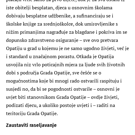
iste obitelji besplatan, djeca u osnovnim školama
dobivaju besplatne udžbenike, a sufinanciraju se i
školske knjige za srednjoškolce, dok umirovljenike s
nižim primanjima nagrađuje za blagdane i pokriva im se
dopunsko zdravstveno osiguranje – sve ovo pretvara
Opatiju u grad u kojemu je ne samo ugodno živjeti, već je
i standard u značajnom porastu. Otkada je Opatija
usvojila niz vrlo poticajnih mjera za ljude svih životnih
dobi s područja Grada Opatije, sve češće se o
mogućnostima koje bi mnogi rado ostvarili raspituju i
susjedi no, da bi se pogodnosti ostvarile – osnovni je
uvjet biti stanovnikom Grada Opatije – ovdje živjeti,
podizati djecu, a ukoliko postoje uvjeti i – raditi na
teritoriju Grada Opatije.
Zaustaviti raseljavanje