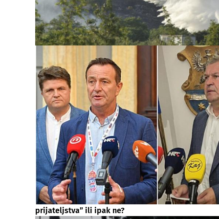
prijateljstva” ili ipak ne?