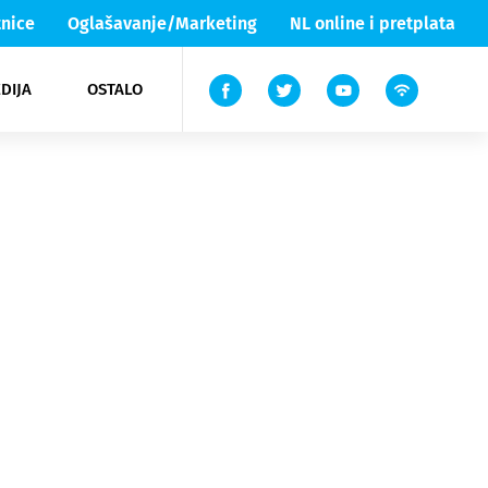
nice
Oglašavanje/Marketing
NL online i pretplata
DIJA
OSTALO
ar
ortovi
 List TV
entari
elgood
Lika & Senj