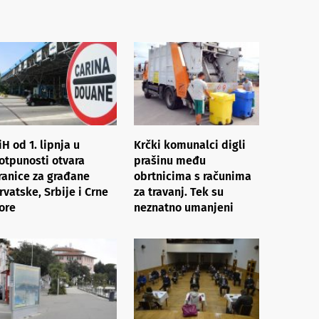
iH od 1. lipnja u
Krčki komunalci digli
otpunosti otvara
prašinu među
ranice za građane
obrtnicima s računima
rvatske, Srbije i Crne
za travanj. Tek su
ore
neznatno umanjeni