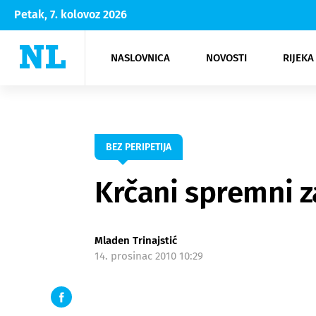
Petak, 7. kolovoz 2026
NASLOVNICA
NOVOSTI
RIJEKA
Rijeka
Kultura
Opatija
Hrvatsk
Moda
NK Rije
Sh
BEZ PERIPETIJA
Krčani spremni 
Mladen Trinajstić
14. prosinac 2010 10:29