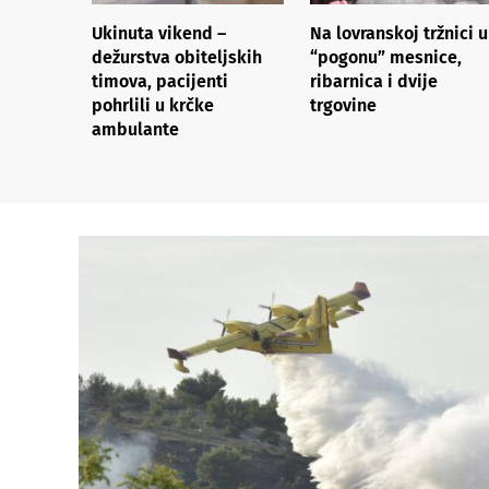
Ukinuta vikend –
Na lovranskoj tržnici u
dežurstva obiteljskih
“pogonu” mesnice,
timova, pacijenti
ribarnica i dvije
pohrlili u krčke
trgovine
ambulante