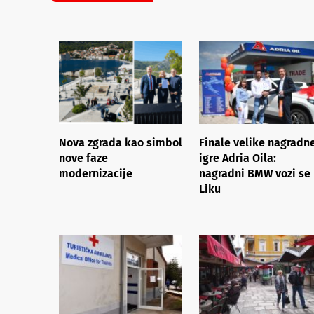
Nova zgrada kao simbol
Finale velike nagradn
nove faze
igre Adria Oila:
modernizacije
nagradni BMW vozi se
Liku