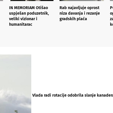
IN MEMORIAM Otišao
Rab najavljuje oprost
P
uspješan poduzetnik,
niza davanja i rezanje
o
veliki vizionar i
gradskih plaća
z
humanitarac
k
Vlada radi rotacije odobrila slanje kanader