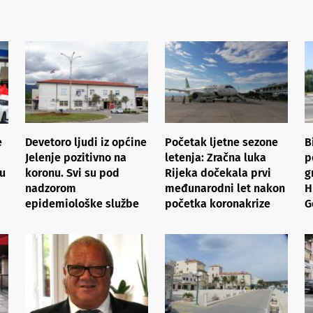
e
Devetoro ljudi iz općine
Početak ljetne sezone
B
Jelenje pozitivno na
letenja: Zračna luka
p
 u
koronu. Svi su pod
Rijeka dočekala prvi
g
nadzorom
međunarodni let nakon
H
epidemiološke službe
početka koronakrize
G