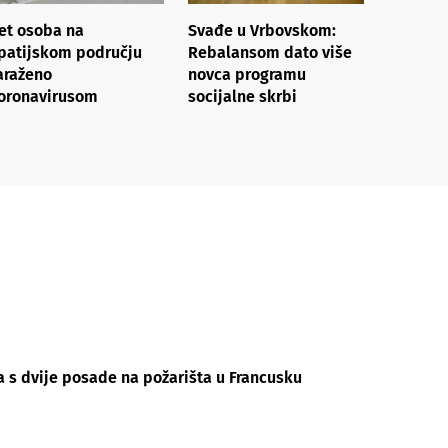
et osoba na
Svađe u Vrbovskom:
patijskom području
Rebalansom dato više
araženo
novca programu
oronavirusom
socijalne skrbi
a s dvije posade na požarišta u Francusku