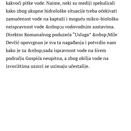
kakvoći pitke vode. Naime, neki su mediji spekulirali
kako zbog ukupne hidrološke situacije treba očekivati
zamućenost vode na kaptaži i moguću mikro-biološku
neispravnost vode &nbsp;u vodovodnim sustavima.
Direktor Komunalnog poduzeća “Usluga” &nbsp;Mile
Devčić opovrgnuo je sva ta nagađanja i potvrdio nam
kako je za &nbsp;sada ispravnost vode na širem
području Gospića neupitna, a zbog obilja vode na
izvorištima uzorci se uzimaju učestalije.