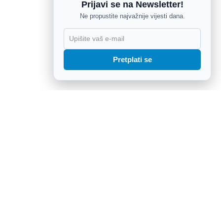
Prijavi se na Newsletter!
Ne propustite najvažnije vijesti dana.
X
Pretplati se
Riječanin Denis Vejzović u komi u Irskoj, obitelj traži
pomoć: Prijeti mu isključivanje s aparata