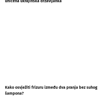
uhićena ukrajinska državljanka
Kako osvježiti frizuru između dva pranja bez suhog
šampona?