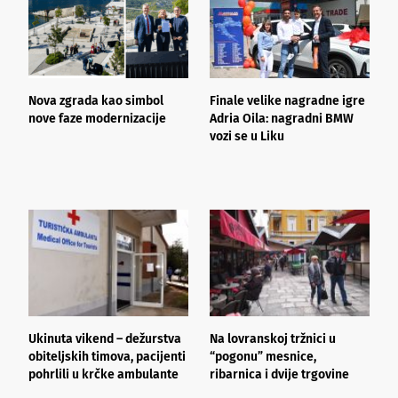
Nova zgrada kao simbol
Finale velike nagradne igre
D
nove faze modernizacije
Adria Oila: nagradni BMW
J
vozi se u Liku
S
e
Ukinuta vikend – dežurstva
Na lovranskoj tržnici u
I
obiteljskih timova, pacijenti
“pogonu” mesnice,
u
pohrlili u krčke ambulante
ribarnica i dvije trgovine
v