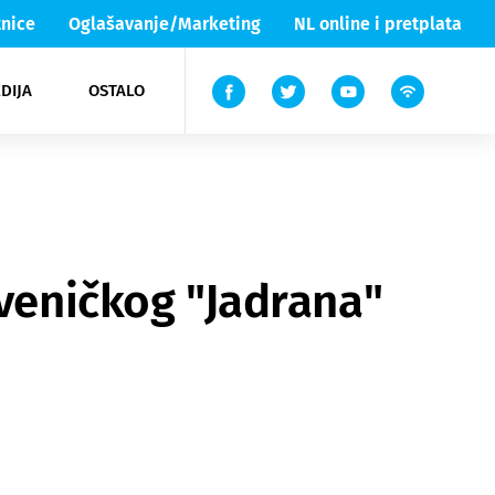
nice
Oglašavanje/Marketing
NL online i pretplata
DIJA
OSTALO
ar
ortovi
 List TV
entari
elgood
Lika & Senj
kveničkog "Jadrana"