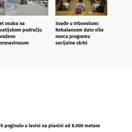
et osoba na
Svađe u Vrbovskom:
patijskom području
Rebalansom dato više
araženo
novca programu
oronavirusom
socijalne skrbi
h poginulo u lavini na planini od 8.000 metara