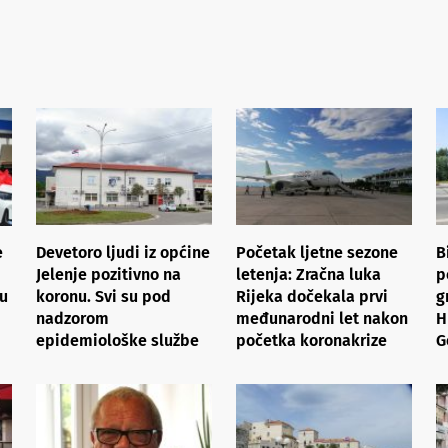
e
Devetoro ljudi iz općine
Početak ljetne sezone
B
Jelenje pozitivno na
letenja: Zračna luka
p
 u
koronu. Svi su pod
Rijeka dočekala prvi
g
nadzorom
međunarodni let nakon
H
epidemiološke službe
početka koronakrize
G