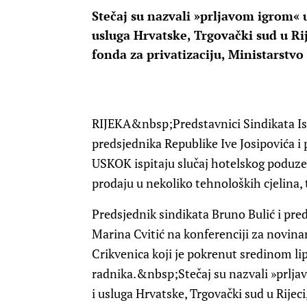
Stečaj su nazvali »prljavom igrom« u
usluga Hrvatske, Trgovački sud u R
fonda za privatizaciju, Ministarstv
RIJEKA
&nbsp;Predstavnici Sindikata Ist
predsjednika Republike Ive Josipovića i
USKOK ispitaju slučaj hotelskog poduzeća
prodaju u nekoliko tehnoloških cjelina,
Predsjednik sindikata Bruno Bulić i pre
Marina Cvitić na konferenciji za novinar
Crikvenica koji je pokrenut sredinom li
radnika.&nbsp;Stečaj su nazvali »prlja
i usluga Hrvatske, Trgovački sud u Rije