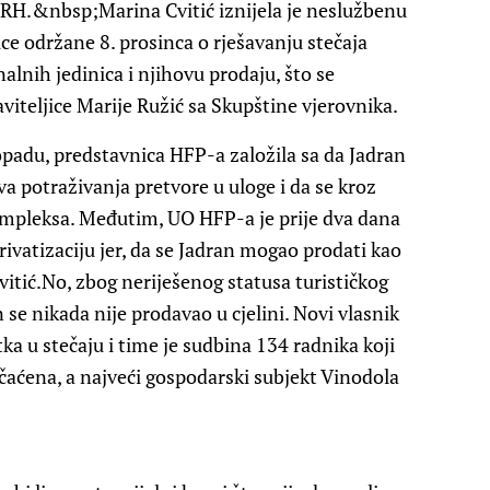
DORH.&nbsp;Marina Cvitić iznijela je neslužbenu
ce održane 8. prosinca o rješavanju stečaja
alnih jedinica i njihovu prodaju, što se
viteljice Marije Ružić sa Skupštine vjerovnika.
opadu, predstavnica HFP-a založila sa da Jadran
va potraživanja pretvore u uloge i da se kroz
ompleksa. Međutim, UO HFP-a je prije dva dana
rivatizaciju jer, da se Jadran mogao prodati kao
 Cvitić.No, zbog neriješenog statusa turističkog
se nikada nije prodavao u cjelini. Novi vlasnik
ka u stečaju i time je sudbina 134 radnika koji
aćena, a najveći gospodarski subjekt Vinodola