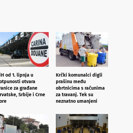
iH od 1. lipnja u
Krčki komunalci digli
otpunosti otvara
prašinu među
ranice za građane
obrtnicima s računima
rvatske, Srbije i Crne
za travanj. Tek su
ore
neznatno umanjeni