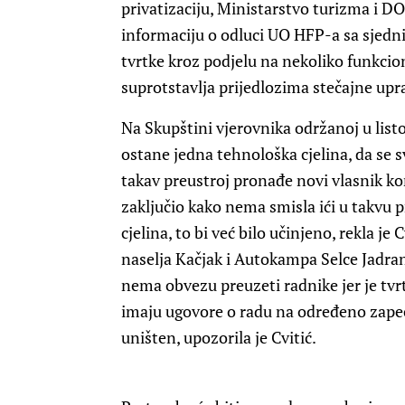
privatizaciju, Ministarstvo turizma i 
informaciju o odluci UO HFP-a sa sjedni
tvrtke kroz podjelu na nekoliko funkcion
suprotstavlja prijedlozima stečajne upra
Na Skupštini vjerovnika održanoj u list
ostane jedna tehnološka cjelina, da se s
takav preustroj pronađe novi vlasnik k
zaključio kako nema smisla ići u takvu p
cjelina, to bi već bilo učinjeno, rekla je
naselja Kačjak i Autokampa Selce Jadran 
nema obvezu preuzeti radnike jer je tvrt
imaju ugovore o radu na određeno zapeč
uništen, upozorila je Cvitić.