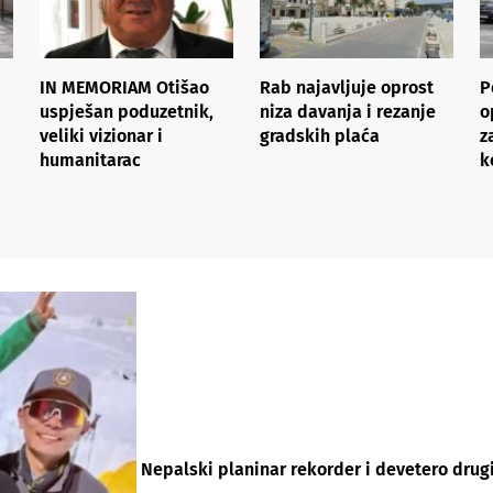
IN MEMORIAM Otišao
Rab najavljuje oprost
P
uspješan poduzetnik,
niza davanja i rezanje
o
veliki vizionar i
gradskih plaća
z
humanitarac
k
Nepalski planinar rekorder i devetero drugi