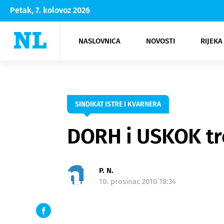
Petak, 7. kolovoz 2026
NASLOVNICA
NOVOSTI
RIJEKA
Rijeka
Kultura
Opatija
Hrvatsk
Moda
NK Rije
Sh
SINDIKAT ISTRE I KVARNERA
DORH i USKOK tre
P. N.
10. prosinac 2010 18:34