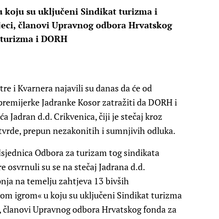
 koju su uključeni Sindikat turizma i
ijeci, članovi Upravnog odbora Hrvatskog
o turizma i DORH
re i Kvarnera najavili su danas da će od
 premijerke Jadranke Kosor zatražiti da DORH i
 Jadran d.d. Crikvenica, čiji je stečaj kroz
 tvrde, prepun nezakonitih i sumnjivih odluka.
dsjednica Odbora za turizam tog sindikata
e osvrnuli su se na stečaj Jadrana d.d.
pnja na temelju zahtjeva 13 bivših
vom igrom« u koju su uključeni Sindikat turizma
ci, članovi Upravnog odbora Hrvatskog fonda za