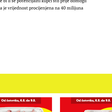
 bi li se potencijalni kupci što prije domogli
a je vrijednost procijenjena na 40 milijuna