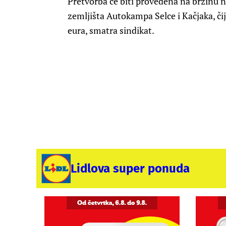
Pretvorba će biti provedena na brzinu ne
zemljišta Autokampa Selce i Kačjaka, čij
eura, smatra sindikat.
Lidlova super ponuda