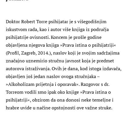
Doktor Robert Torre psihijatar je s višegodišnjim
iskustvom rada, kao i autor više knjiga iz područja
psihijatrije ovisnosti. Koncem je prošle godine
objavljena njegova knjiga »Prava istina o psihijatriji«
(Profil, Zagreb, 2014.), naslov koji je svojim sadržajima
značajno uznemirio stručnu javnost koja je predmet
autorova istraživanja. Ovih je dana, kod istoga izdavača,
objavljen još jedan naslov ovoga stručnjaka –
»Alkoholizam prijetnja i oporavak«. Razgovor s dr.
Torreom vodili smo ipak oko knjige »Prava istina o
psihijatriji«, obzirom da ona donosi neke temeljne i
hrabre uvide u načine opstojnosti ove važne struke.