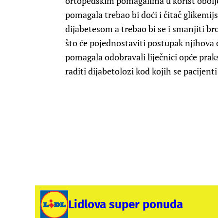
ortopedskim pomagalima u korist obolj
pomagala trebao bi doći i čitač glikemi
dijabetesom a trebao bi se i smanjiti br
što će pojednostaviti postupak njihova
pomagala odobravali liječnici opće praks
raditi dijabetolozi kod kojih se pacijenti 
Lidlova super ponuda