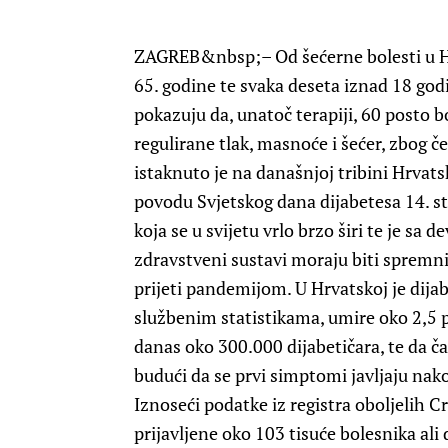
ZAGREB
&nbsp;– Od šećerne bolesti u H
65. godine te svaka deseta iznad 18 godin
pokazuju da, unatoč terapiji, 60 posto 
regulirane tlak, masnoće i šećer, zbog če
istaknuto je na današnjoj tribini Hrvat
povodu Svjetskog dana dijabetesa 14. stu
koja se u svijetu vrlo brzo širi te je sa
zdravstveni sustavi moraju biti spremni
prijeti pandemijom. U Hrvatskoj je dij
službenim statistikama, umire oko 2,5 p
danas oko 300.000 dijabetičara, te da ča
budući da se prvi simptomi javljaju nak
Iznoseći podatke iz registra oboljelih C
prijavljene oko 103 tisuće bolesnika ali 