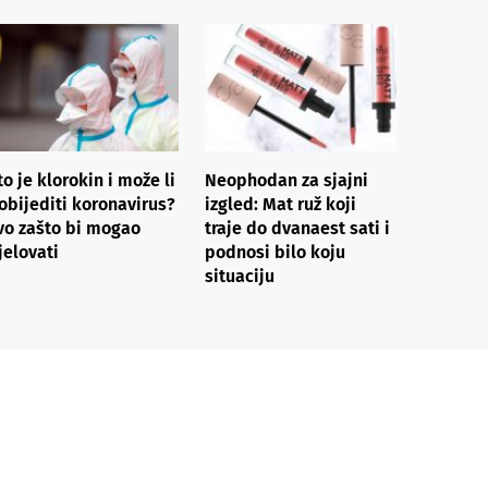
to je klorokin i može li
Neophodan za sjajni
obijediti koronavirus?
izgled: Mat ruž koji
vo zašto bi mogao
traje do dvanaest sati i
jelovati
podnosi bilo koju
situaciju