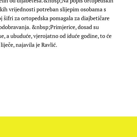
elih od dijabetesa.&nbsp;Na popis ortopedskih
jskih vrijednosti potreban slijepim osobama s
oj šifri za ortopedska pomagala za diajbetičare
 odobravanja. &nbsp;Primjerice, dosad su
e, a ubuduće, vjerojatno od iduće godine, to će
liječe, najavila je Ravlić.