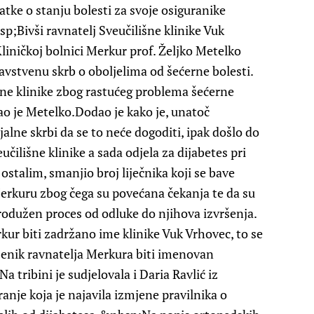
tke o stanju bolesti za svoje osiguranike
sp;Bivši ravnatelj Sveučilišne klinike Vuk
liničkoj bolnici Merkur prof. Željko Metelko
dravstvenu skrb o oboljelima od šećerne bolesti.
rane klinike zbog rastućeg problema šećerne
kao je Metelko.Dodao je kako je, unatoč
alne skrbi da se to neće dogoditi, ipak došlo do
čilišne klinike a sada odjela za dijabetes pri
stalim, smanjio broj liječnika koji se bave
Merkuru zbog čega su povećana čekanja te da su
rodužen proces od odluke do njihova izvršenja.
ur biti zadržano ime klinike Vuk Vrhovec, to se
jenik ravnatelja Merkura biti imenovan
a tribini je sudjelovala i Daria Ravlić iz
nje koja je najavila izmjene pravilnika o