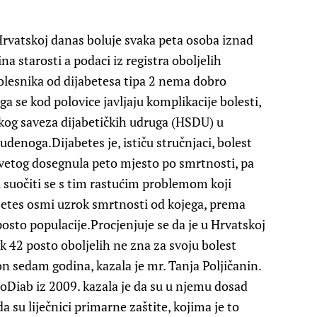
rvatskoj danas boluje svaka peta osoba iznad
a starosti a podaci iz registra oboljelih
bolesnika od dijabetesa tipa 2 nema dobro
ga se kod polovice javljaju komplikacije bolesti,
skog saveza dijabetičkih udruga (HSDU) u
denoga.Dijabetes je, ističu stručnjaci, bolest
 devetog dosegnula peto mjesto po smrtnosti, pa
 suočiti se s tim rastućim problemom koji
abetes osmi uzrok smrtnosti od kojega, prema
osto populacije.Procjenjuje se da je u Hrvatskoj
k 42 posto oboljelih ne zna za svoju bolest
on sedam godina, kazala je mr. Tanja Poljičanin.
roDiab iz 2009. kazala je da su u njemu dosad
da su liječnici primarne zaštite, kojima je to