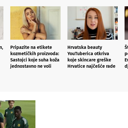
n,
Pripazite na etikete
Hrvatska beauty
Š
kozmetičkih proizvoda:
YouTuberica otkriva
p
Sastojci koje suha koža
koje skincare greške
E
jednostavno ne voli
Hrvatice najčešće rade
d