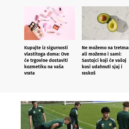
Kupujte iz sigurnosti
Ne možemo na tretma
vlastitoga doma: Ove
ali možemo i sami:
će trgovine dostaviti
Sastojci koji će vašoj
kozmetiku na vaša
kosi udahnuti sjaj i
vrata
raskoš