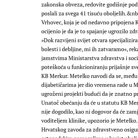
zakonska obveza, redovite godišnje poda
poslali za svega 41 tisuću oboljelih.&nb
Vrhovec, koja je od nedavno pripojena K
ocijenio je da je to spajanje ugrozilo z
»Dok razvijeni svijet otvara specijalizi
bolesti i debljine, mi ih zatvaramo«, re
jamstvima Ministarstva zdravstva i socij
poteškoća u funkcioniranju prijašnje sveu
KB Merkur. Metelko navodi da se, među o
dijabetičarima jer dio vremena rade u 
ugroženi projekti budući da je znatno p
Unatoč obećanju da će u statutu KB Merk
nije dogodilo, kao ni dogovor da će zam
voditeljem klinike, upozorio je Metelko.N
Hrvatskog zavoda za zdravstveno osigura