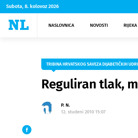
Subota, 8. kolovoz 2026
NASLOVNICA
NOVOSTI
RIJEKA
Rijeka
Kultura
Opatija
Hrvatsk
Moda
NK Rije
Sh
TRIBINA HRVATSKOG SAVEZA DIJABETIČKIH UD
Reguliran tlak, 
P. N.
12. studeni 2010 15:07