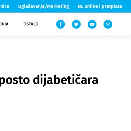
nice
Oglašavanje/Marketing
NL online i pretplata
DIJA
OSTALO
ar
ortovi
 List TV
entari
elgood
Lika & Senj
posto dijabetičara