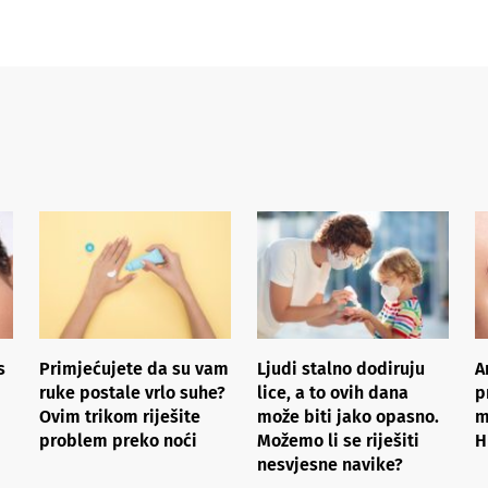
s
Primjećujete da su vam
Ljudi stalno dodiruju
A
ruke postale vrlo suhe?
lice, a to ovih dana
p
Ovim trikom riješite
može biti jako opasno.
m
problem preko noći
Možemo li se riješiti
H
nesvjesne navike?