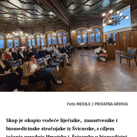
Foto MED&X / PRIVATNA ARHIVA
Skup je okupio vodeće liječnike, znanstvenike i
biomedicinske stručnjake iz Švicarske, s ciljem
jačanja suradnje Hrvatske i Švicarske u biomedicini,