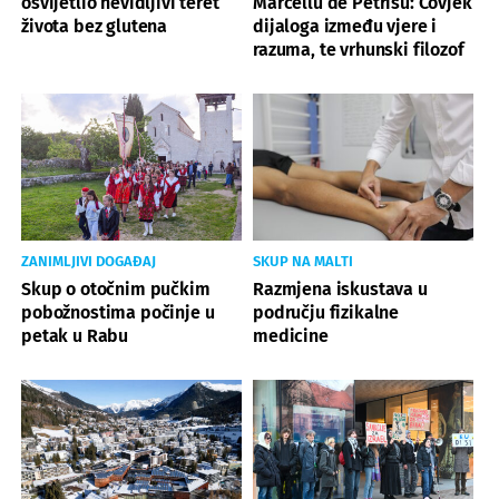
osvijetlio nevidljivi teret
Marcellu de Petrisu: Čovjek
života bez glutena
dijaloga između vjere i
razuma, te vrhunski filozof
ZANIMLJIVI DOGAĐAJ
SKUP NA MALTI
Skup o otočnim pučkim
Razmjena iskustava u
pobožnostima počinje u
području fizikalne
petak u Rabu
medicine