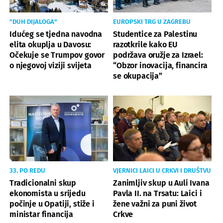
"DUH DIJALOGA"
EUROPSKI TRG U ZAGREBU
Idućeg se tjedna navodna
Studentice za Palestinu
elita okuplja u Davosu:
razotkrile kako EU
Očekuje se Trumpov govor
podržava oružje za Izrael:
o njegovoj viziji svijeta
“Obzor inovacija, financira
se okupacija”
33. PO REDU
VJERNICI LAICI U CRKVI I DRUŠTVU
Tradicionalni skup
Zanimljiv skup u Auli Ivana
ekonomista u srijedu
Pavla II. na Trsatu: Laici i
počinje u Opatiji, stiže i
žene važni za puni život
ministar financija
Crkve