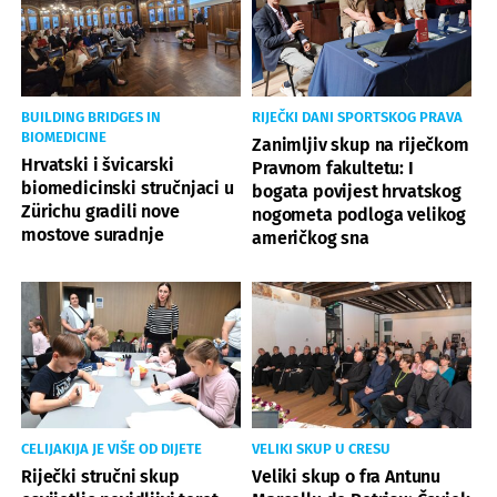
BUILDING BRIDGES IN
RIJEČKI DANI SPORTSKOG PRAVA
BIOMEDICINE
Zanimljiv skup na riječkom
Hrvatski i švicarski
Pravnom fakultetu: I
biomedicinski stručnjaci u
bogata povijest hrvatskog
Zürichu gradili nove
nogometa podloga velikog
mostove suradnje
američkog sna
CELIJAKIJA JE VIŠE OD DIJETE
VELIKI SKUP U CRESU
Riječki stručni skup
Veliki skup o fra Antunu