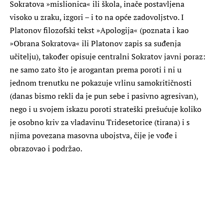
Sokratova »mislionica« ili škola, inače postavljena
visoko u zraku, izgori – i to na opće zadovoljstvo. I
Platonov filozofski tekst »Apologija« (poznata i kao
»Obrana Sokratova« ili Platonov zapis sa suđenja
učitelju), također opisuje centralni Sokratov javni poraz:
ne samo zato što je arogantan prema poroti i ni u
jednom trenutku ne pokazuje vrlinu samokritičnosti
(danas bismo rekli da je pun sebe i pasivno agresivan),
nego i u svojem iskazu poroti strateški prešućuje koliko
je osobno kriv za vladavinu Tridesetorice (tirana) i s
njima povezana masovna ubojstva, čije je vođe i
obrazovao i podržao.