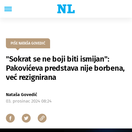
PIŠE NATAŠA GOVEDIĆ
"Sokrat se ne boji biti ismijan":
Pakovićeva predstava nije borbena,
već rezignirana
Nataša Govedić
03. prosinac 2024 08:24