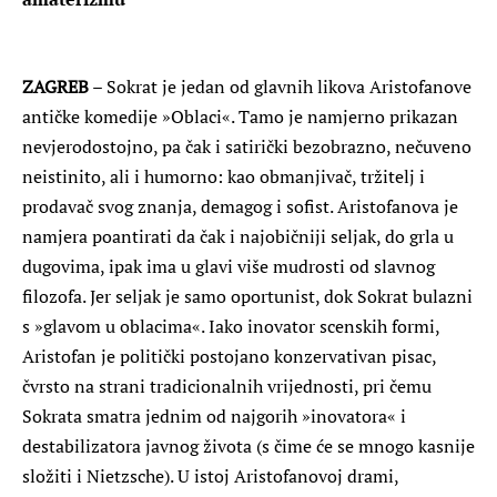
ZAGREB
– Sokrat je jedan od glavnih likova Aristofanove
antičke komedije »Oblaci«. Tamo je namjerno prikazan
nevjerodostojno, pa čak i satirički bezobrazno, nečuveno
neistinito, ali i humorno: kao obmanjivač, tržitelj i
prodavač svog znanja, demagog i sofist. Aristofanova je
namjera poantirati da čak i najobičniji seljak, do grla u
dugovima, ipak ima u glavi više mudrosti od slavnog
filozofa. Jer seljak je samo oportunist, dok Sokrat bulazni
s »glavom u oblacima«. Iako inovator scenskih formi,
Aristofan je politički postojano konzervativan pisac,
čvrsto na strani tradicionalnih vrijednosti, pri čemu
Sokrata smatra jednim od najgorih »inovatora« i
destabilizatora javnog života (s čime će se mnogo kasnije
složiti i Nietzsche). U istoj Aristofanovoj drami,