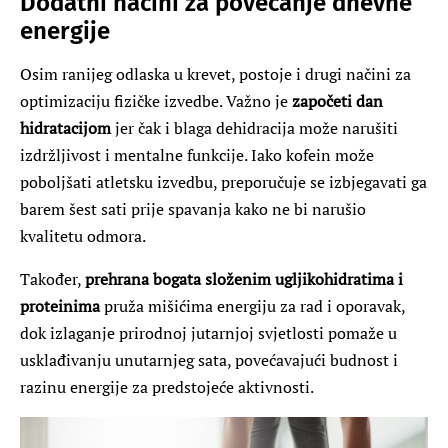
Dodatni načini za povećanje dnevne
energije
Osim ranijeg odlaska u krevet, postoje i drugi načini za
optimizaciju fizičke izvedbe. Važno je
započeti dan
hidratacijom
jer čak i blaga dehidracija može narušiti
izdržljivost i mentalne funkcije. Iako kofein može
poboljšati atletsku izvedbu, preporučuje se izbjegavati ga
barem šest sati prije spavanja kako ne bi narušio
kvalitetu odmora.
Također,
prehrana bogata složenim ugljikohidratima i
proteinima
pruža mišićima energiju za rad i oporavak,
dok izlaganje prirodnoj jutarnjoj svjetlosti pomaže u
usklađivanju unutarnjeg sata, povećavajući budnost i
razinu energije za predstojeće aktivnosti.