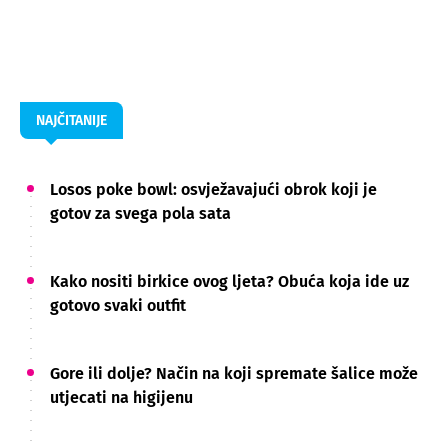
NAJČITANIJE
Losos poke bowl: osvježavajući obrok koji je
gotov za svega pola sata
Kako nositi birkice ovog ljeta? Obuća koja ide uz
gotovo svaki outfit
Gore ili dolje? Način na koji spremate šalice može
utjecati na higijenu