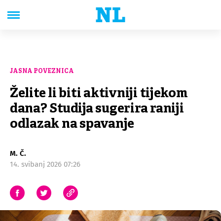
JASNA POVEZNICA
Želite li biti aktivniji tijekom
dana? Studija sugerira raniji
odlazak na spavanje
M. Č.
14. svibanj 2026 07:26