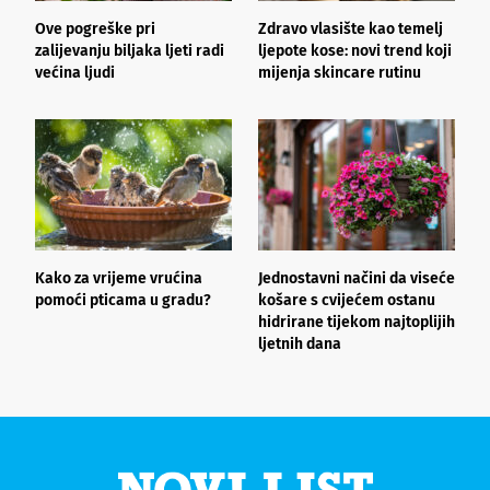
Ove pogreške pri
Zdravo vlasište kao temelj
3
zalijevanju biljaka ljeti radi
ljepote kose: novi trend koji
i
većina ljudi
mijenja skincare rutinu
h
Kako za vrijeme vrućina
Jednostavni načini da viseće
O
pomoći pticama u gradu?
košare s cvijećem ostanu
z
hidrirane tijekom najtoplijih
ljetnih dana