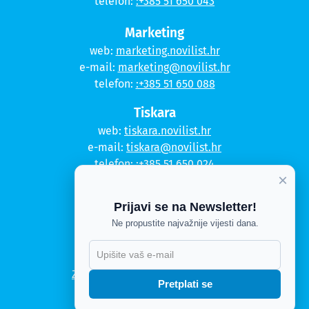
telefon:
:+385 51 650 043
Marketing
web:
marketing.novilist.hr
e-mail:
marketing@novilist.hr
telefon:
:+385 51 650 088
Tiskara
web:
tiskara.novilist.hr
e-mail:
tiskara@novilist.hr
telefon:
:+385 51 650 024
×
Copyright © 2020. Novi list
Prijavi se na Newsletter!
Kontakt
Ne propustite najvažnije vijesti dana.
Politika privatnosti
X
Politika kolačića
Zahtjev za pristup informacijama
Pretplati se
Impressum