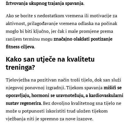
žrtvovanja ukupnog trajanja spavanja
.
Ako se borite s nedostatkom vremena ili motivacije za
aktivnost, prilagođavanje vremena odlaska na počinak
moglo bi biti ključno, jer čak i male promjene prema
ranijem terminu mogu
značajno olakšati postizanje
fitness ciljeva
.
Kako san utječe na kvalitetu
treninga?
Tjelovježba na pozitivan način troši tijelo, dok san služi
njegovoj ponovnoj izgradnji. Tijekom spavanja
mišići se
oporavljaju, hormoni se uravnotežuju, a kardiovaskularni
sustav regenerira
. Bez dovoljno kvalitetnog sna tijelo ne
može u potpunosti iskoristiti trud uložen tijekom
vježbanja niti je spremno za nove izazove.