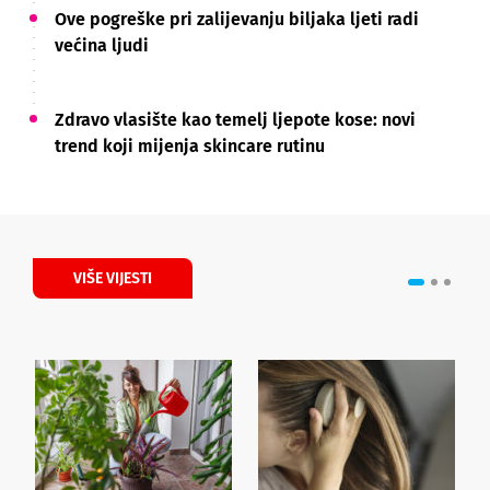
Ove pogreške pri zalijevanju biljaka ljeti radi
većina ljudi
Zdravo vlasište kao temelj ljepote kose: novi
trend koji mijenja skincare rutinu
VIŠE VIJESTI