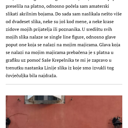
preselila na platno, odnosno počela sam amaterski
slikati akrilnim bojama. Do sada sam naslikala nešto više
od dvadeset slika, neke su još kod mene, a neke krase
zidove mojih prijatelja ili poznanika. U središtu svih
mojih slika nalaze se single line figure, odnosno glave
poput one koja se nalazi na mojim majicama. Glava koja
se nalazi na mojim majicama prebačena je s platna u
grafiku uz pomoć Saše Krepelnika te mi je zapravo u
trenutku nastanka Linije slika iz koje smo izvukli tog
čovječuljka bila najdraža.