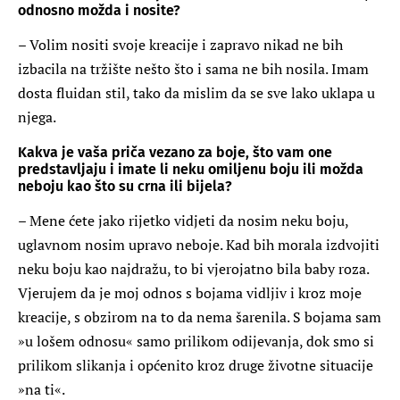
odnosno možda i nosite?
– Volim nositi svoje kreacije i zapravo nikad ne bih
izbacila na tržište nešto što i sama ne bih nosila. Imam
dosta fluidan stil, tako da mislim da se sve lako uklapa u
njega.
Kakva je vaša priča vezano za boje, što vam one
predstavljaju i imate li neku omiljenu boju ili možda
neboju kao što su crna ili bijela?
– Mene ćete jako rijetko vidjeti da nosim neku boju,
uglavnom nosim upravo neboje. Kad bih morala izdvojiti
neku boju kao najdražu, to bi vjerojatno bila baby roza.
Vjerujem da je moj odnos s bojama vidljiv i kroz moje
kreacije, s obzirom na to da nema šarenila. S bojama sam
»u lošem odnosu« samo prilikom odijevanja, dok smo si
prilikom slikanja i općenito kroz druge životne situacije
»na ti«.