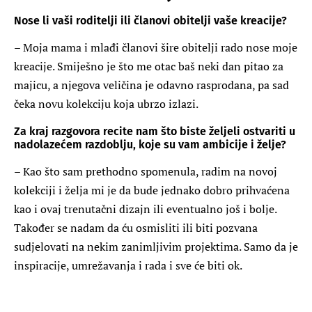
Nose li vaši roditelji ili članovi obitelji vaše kreacije?
– Moja mama i mlađi članovi šire obitelji rado nose moje
kreacije. Smiješno je što me otac baš neki dan pitao za
majicu, a njegova veličina je odavno rasprodana, pa sad
čeka novu kolekciju koja ubrzo izlazi.
Za kraj razgovora recite nam što biste željeli ostvariti u
nadolazećem razdoblju, koje su vam ambicije i želje?
– Kao što sam prethodno spomenula, radim na novoj
kolekciji i želja mi je da bude jednako dobro prihvaćena
kao i ovaj trenutačni dizajn ili eventualno još i bolje.
Također se nadam da ću osmisliti ili biti pozvana
sudjelovati na nekim zanimljivim projektima. Samo da je
inspiracije, umrežavanja i rada i sve će biti ok.