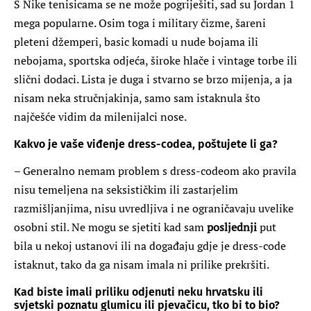
S Nike tenisicama se ne može pogriješiti, sad su Jordan 1
mega popularne. Osim toga i military čizme, šareni
pleteni džemperi, basic komadi u nude bojama ili
nebojama, sportska odjeća, široke hlače i vintage torbe ili
slični dodaci. Lista je duga i stvarno se brzo mijenja, a ja
nisam neka stručnjakinja, samo sam istaknula što
najčešće vidim da milenijalci nose.
Kakvo je vaše viđenje dress-codea, poštujete li ga?
– Generalno nemam problem s dress-codeom ako pravila
nisu temeljena na seksističkim ili zastarjelim
razmišljanjima, nisu uvredljiva i ne ograničavaju uvelike
osobni stil. Ne mogu se sjetiti kad sam
posljednji
put
bila u nekoj ustanovi ili na događaju gdje je dress-code
istaknut, tako da ga nisam imala ni prilike prekršiti.
Kad biste imali priliku odjenuti neku hrvatsku ili
svjetski poznatu glumicu ili pjevačicu, tko bi to bio?