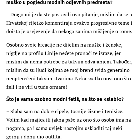
muško u pogledu modnih odjevnih predmeta?
– Drago mi je da ste postavili ovo pitanje, mislim da se u
Hrvatskoj rijetko komentiraju ovakvo progresivne teme i
doista je osvježenje da nekoga zanima mišljenje o tome.
Osobno svoje kreacije ne dijelim na muške i ženske,
nigdje na profilu Linije nećete pronaći te izraze, jer
mislim da nema potrebe za takvim odvajanjem. Također,
mislim da su ljudi kojima se moj brend sviđa generalno
neopterećeni takvim stvarima. Neka svatko nosi ono što
želi i ne viri u tuđe ormare!
Što je vama osobno modni fetiš, na što se »slabi«?
– Slaba sam na dobre cipele, točnije čizme i tenisice.
Volim kad majica ili jakna paše uz ono što osoba ima na
nogama, pa i sama uvijek nastojim uskladiti taj neki
gornji i donji dio outfita.