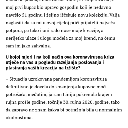
moj prvi kupac bio upravo gospodin koji je nedavno
navršio 51 godinu i željno iščekuje novu kolekciju. Valja
naglasiti da su mi u ovoj cijeloj priči prijatelji najveća
potpora, pa tako i oni rado nose moje kreacije, a
nerijetko ulaze i ulogu modela za moj brend, na čemu
sam im jako zahvalna.
U kojoj mjeri i na koji način ova koronavirusna kriza
utječe na vas u pogledu razvijanja poslovanja i
plasiranja vaših kreacija na tržište?
– Situacija uzrokovana pandemijom koronavirusa
definitivno je dovela do smanjenja kupovne moći
potrošača, međutim, ja sam Liniju pokrenula krajem
rujna prošle godine, točnije 30. rujna 2020. godine, tako
da zapravo ne znam kakva bi potražnja bila u normalnim
okolnostima.