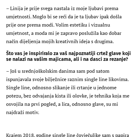
– Linija je prije svega nastala iz moje ljubavi prema
umjetnosti. Moglo bi se reći da je ta ljubav ipak došla
prije one prema modi. Volim estetiku i vizualnu
umjetnost, a moda mi je zapravo poslužila kao dobar
način dijeljenja mojih kreativnih ideja s drugima.
Što vas je inspiriralo za vaš najpoznatiji crtež glave koji
se nalazi na vašim majicama, ali i na dasci za rezanje?
– Još u srednjoškolskim danima sam pod satom
ispunjavala svoje bilježnice raznim single line likovima.
Single line, odnosno slikanje ili crtanje u jednome
potezu, bez odvajanja kista ili olovke, je tehnika koja me
osvojila na prvi pogled, a lica, odnosno glave, su mi
najdraži motiv.
Krajem 2018. godine single line čovječuljke sam s papira