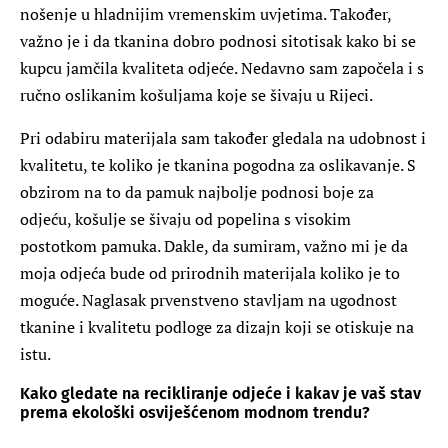
nošenje u hladnijim vremenskim uvjetima. Također,
važno je i da tkanina dobro podnosi sitotisak kako bi se
kupcu jamčila kvaliteta odjeće. Nedavno sam započela i s
ručno oslikanim košuljama koje se šivaju u Rijeci.
Pri odabiru materijala sam također gledala na udobnost i
kvalitetu, te koliko je tkanina pogodna za oslikavanje. S
obzirom na to da pamuk najbolje podnosi boje za
odjeću, košulje se šivaju od popelina s visokim
postotkom pamuka. Dakle, da sumiram, važno mi je da
moja odjeća bude od prirodnih materijala koliko je to
moguće. Naglasak prvenstveno stavljam na ugodnost
tkanine i kvalitetu podloge za dizajn koji se otiskuje na
istu.
Kako gledate na recikliranje odjeće i kakav je vaš stav
prema ekološki osviješćenom modnom trendu?