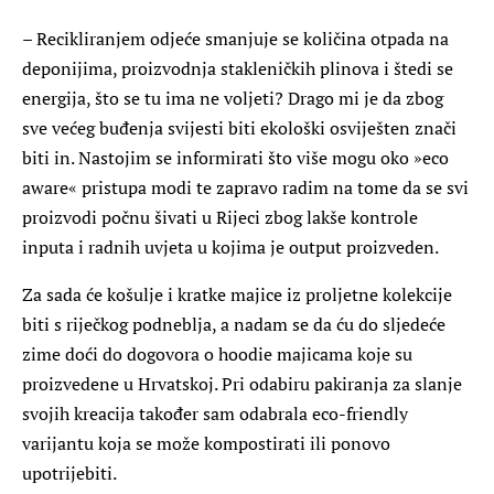
– Recikliranjem odjeće smanjuje se količina otpada na
deponijima, proizvodnja stakleničkih plinova i štedi se
energija, što se tu ima ne voljeti? Drago mi je da zbog
sve većeg buđenja svijesti biti ekološki osviješten znači
biti in. Nastojim se informirati što više mogu oko »eco
aware« pristupa modi te zapravo radim na tome da se svi
proizvodi počnu šivati u Rijeci zbog lakše kontrole
inputa i radnih uvjeta u kojima je output proizveden.
Za sada će košulje i kratke majice iz proljetne kolekcije
biti s riječkog podneblja, a nadam se da ću do sljedeće
zime doći do dogovora o hoodie majicama koje su
proizvedene u Hrvatskoj. Pri odabiru pakiranja za slanje
svojih kreacija također sam odabrala eco-friendly
varijantu koja se može kompostirati ili ponovo
upotrijebiti.