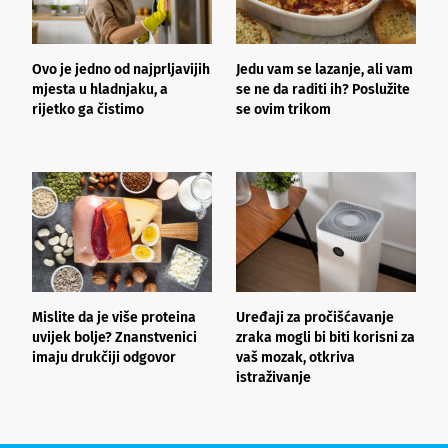
Ovo je jedno od najprljavijih
Jedu vam se lazanje, ali vam
B
mjesta u hladnjaku, a
se ne da raditi ih? Poslužite
p
rijetko ga čistimo
se ovim trikom
k
s
Mislite da je više proteina
Uređaji za pročišćavanje
B
uvijek bolje? Znanstvenici
zraka mogli bi biti korisni za
r
imaju drukčiji odgovor
vaš mozak, otkriva
n
istraživanje
l