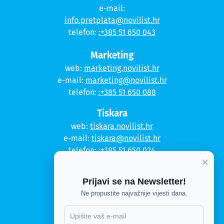
e-mail:
info.pretplata@novilist.hr
telefon:
:+385 51 650 043
Marketing
web:
marketing.novilist.hr
e-mail:
marketing@novilist.hr
telefon:
:+385 51 650 088
Tiskara
web:
tiskara.novilist.hr
e-mail:
tiskara@novilist.hr
telefon:
:+385 51 650 024
×
Copyright © 2020. Novi list
Prijavi se na Newsletter!
Kontakt
Ne propustite najvažnije vijesti dana.
Politika privatnosti
X
Politika kolačića