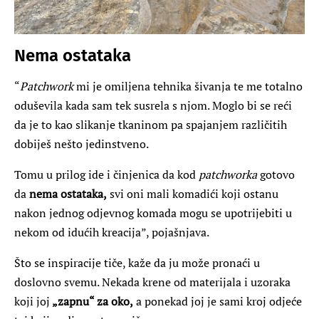
Nema ostataka
“
Patchwork
mi je omiljena tehnika šivanja te me totalno
oduševila kada sam tek susrela s njom. Moglo bi se reći
da je to kao slikanje tkaninom pa spajanjem različitih
dobiješ nešto jedinstveno.
Tomu u prilog ide i činjenica da kod
patchworka
gotovo
da
nema ostataka,
svi oni mali komadići koji ostanu
nakon jednog odjevnog komada mogu se upotrijebiti u
nekom od idućih kreacija”, pojašnjava.
Što se inspiracije tiče, kaže da ju može pronaći u
doslovno svemu. Nekada krene od materijala i uzoraka
koji joj
„zapnu“ za oko,
a ponekad joj je sami kroj odjeće