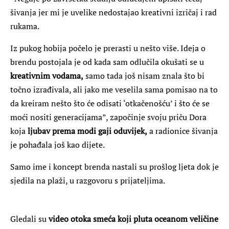
šivanja jer mi je uvelike nedostajao kreativni izričaj i rad
rukama.
Iz pukog hobija počelo je prerasti u nešto više. Ideja o
brendu postojala je od kada sam odlučila okušati se u
kreativnim vodama,
samo tada još nisam znala što bi
točno izrađivala, ali jako me veselila sama pomisao na to
da kreiram nešto što će odisati ‘otkačenošću’ i što će se
moći nositi generacijama”, započinje svoju priču Dora
koja
ljubav prema modi gaji oduvijek,
a radionice šivanja
je pohađala još kao dijete.
Samo ime i koncept brenda nastali su prošlog ljeta dok je
sjedila na plaži, u razgovoru s prijateljima.
Gledali su
video otoka smeća koji pluta oceanom veličine