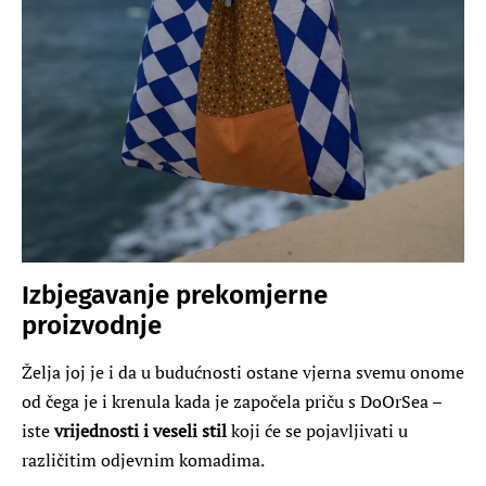
Izbjegavanje prekomjerne
proizvodnje
Želja joj je i da u budućnosti ostane vjerna svemu onome
od čega je i krenula kada je započela priču s DoOrSea –
iste
vrijednosti i veseli stil
koji će se pojavljivati u
različitim odjevnim komadima.