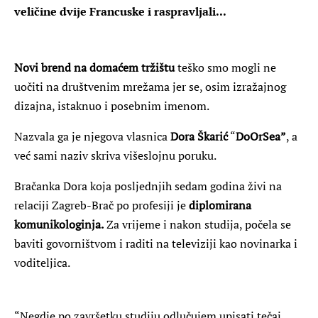
veličine dvije Francuske i raspravljali...
Novi brend na domaćem tržištu
teško smo mogli ne
uočiti na društvenim mrežama jer se, osim izražajnog
dizajna, istaknuo i posebnim imenom.
Nazvala ga je njegova vlasnica
Dora Škarić
“
DoOrSea”
, a
već sami naziv skriva višeslojnu poruku.
Bračanka Dora koja posljednjih sedam godina živi na
relaciji Zagreb-Brač po profesiji je
diplomirana
komunikologinja.
Za vrijeme i nakon studija, počela se
baviti govorništvom i raditi na televiziji kao novinarka i
voditeljica.
“Negdje po završetku studiju odlučujem upisati tečaj