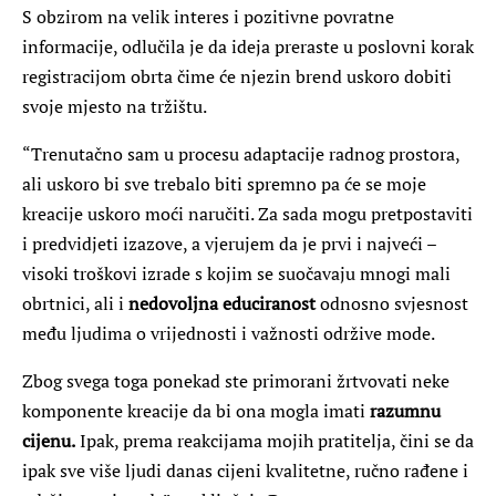
S obzirom na velik interes i pozitivne povratne
informacije, odlučila je da ideja preraste u poslovni korak
registracijom obrta čime će njezin brend uskoro dobiti
svoje mjesto na tržištu.
“Trenutačno sam u procesu adaptacije radnog prostora,
ali uskoro bi sve trebalo biti spremno pa će se moje
kreacije uskoro moći naručiti. Za sada mogu pretpostaviti
i predvidjeti izazove, a vjerujem da je prvi i najveći –
visoki troškovi izrade s kojim se suočavaju mnogi mali
obrtnici, ali i
nedovoljna educiranost
odnosno svjesnost
među ljudima o vrijednosti i važnosti održive mode.
Zbog svega toga ponekad ste primorani žrtvovati neke
komponente kreacije da bi ona mogla imati
razumnu
cijenu.
Ipak, prema reakcijama mojih pratitelja, čini se da
ipak sve više ljudi danas cijeni kvalitetne, ručno rađene i