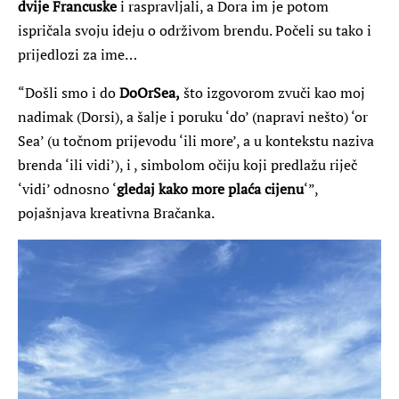
dvije Francuske
i raspravljali, a Dora im je potom
ispričala svoju ideju o održivom brendu. Počeli su tako i
prijedlozi za ime…
“Došli smo i do
DoOrSea,
što izgovorom zvuči kao moj
nadimak (Dorsi), a šalje i poruku ‘do’ (napravi nešto) ‘or
Sea’ (u točnom prijevodu ‘ili more’, a u kontekstu naziva
brenda ‘ili vidi’), i , simbolom očiju koji predlažu riječ
‘vidi’ odnosno ‘
gledaj kako more plaća cijenu
‘”,
pojašnjava kreativna Bračanka.