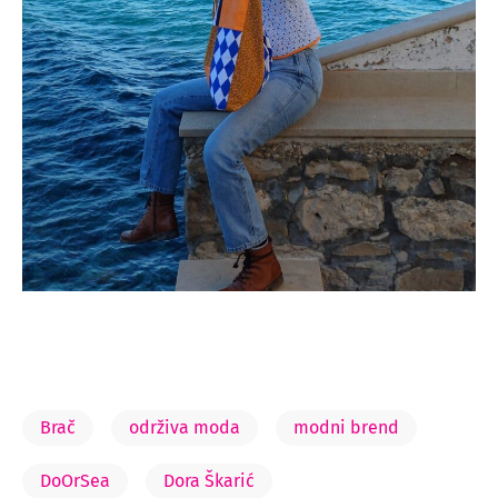
Brač
održiva moda
modni brend
DoOrSea
Dora Škarić