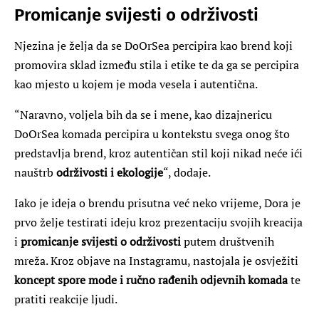
Promicanje svijesti o održivosti
Njezina je želja da se DoOrSea percipira kao brend koji
promovira sklad između stila i etike te da ga se percipira
kao mjesto u kojem je moda vesela i autentična.
“Naravno, voljela bih da se i mene, kao dizajnericu
DoOrSea komada percipira u kontekstu svega onog što
predstavlja brend, kroz autentičan stil koji nikad neće ići
nauštrb
održivosti i ekologije
“, dodaje.
Iako je ideja o brendu prisutna već neko vrijeme, Dora je
prvo želje testirati ideju kroz prezentaciju svojih kreacija
i
promicanje svijesti o održivosti
putem društvenih
mreža. Kroz objave na Instagramu, nastojala je osvježiti
koncept spore mode i ručno rađenih odjevnih komada
te
pratiti reakcije ljudi.