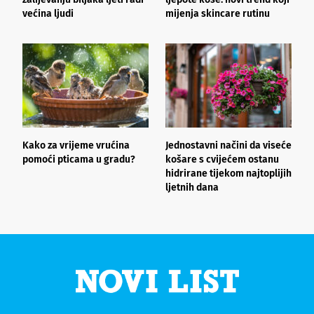
većina ljudi
mijenja skincare rutinu
h
Kako za vrijeme vrućina
Jednostavni načini da viseće
O
pomoći pticama u gradu?
košare s cvijećem ostanu
z
hidrirane tijekom najtoplijih
ljetnih dana