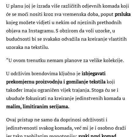
U planu joj je izrada više različitih odjevnih komada koji
će se moći nositi kroz sva vremenska doba, poput
prsluka
kojeg možete vidjeti u nekim od njezinih prethodnih
objava na Instagramu. S obzirom da voli uzorke, u
budućnosti bi se svakako odvažila na kreiranje vlastitih
uzoraka na tekstilu.
“U ovom trenutku nemam planove za velike kolekcije.
U održivim brendovima ključno je
izbjegavati
prekomjernu proizvodnju i gomilanje tekstila
koji
također imaju ograničen vijek trajanja. Stoga ću se i
ubuduće fokusirati na kreiranje jedinstvenih komada u
malim, limitiranim serijama.
Ovaj pristup ne samo da doprinosi održivosti i
jedinstvenosti svakog komada, već mi je i osobno draži
jer tako zaobilazim monotoniju;
svaki novi komad