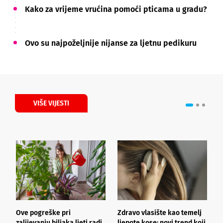
Kako za vrijeme vrućina pomoći pticama u gradu?
Ovo su najpoželjnije nijanse za ljetnu pedikuru
VIŠE VIJESTI
Ove pogreške pri
Zdravo vlasište kao temelj
3
zalijevanju biljaka ljeti radi
ljepote kose: novi trend koji
i