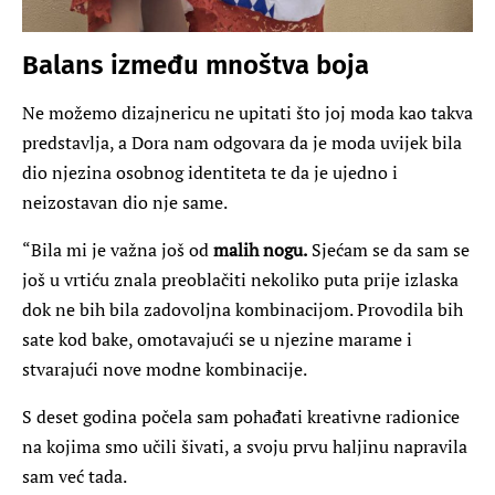
Balans između mnoštva boja
Ne možemo dizajnericu ne upitati što joj moda kao takva
predstavlja, a Dora nam odgovara da je moda uvijek bila
dio njezina osobnog identiteta te da je ujedno i
neizostavan dio nje same.
“Bila mi je važna još od
malih nogu.
Sjećam se da sam se
još u vrtiću znala preoblačiti nekoliko puta prije izlaska
dok ne bih bila zadovoljna kombinacijom. Provodila bih
sate kod bake, omotavajući se u njezine marame i
stvarajući nove modne kombinacije.
S deset godina počela sam pohađati kreativne radionice
na kojima smo učili šivati, a svoju prvu haljinu napravila
sam već tada.