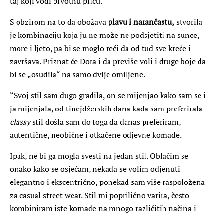
taj koji vodi prvotnu priču.
S obzirom na to da obožava
plavu i narančastu,
stvorila
je kombinaciju koja ju ne može ne podsjetiti na sunce,
more i ljeto, pa bi se moglo reći da od tud sve kreće i
završava. Priznat će Dora i da previše voli i druge boje da
bi se „osudila“ na samo dvije omiljene.
“Svoj stil sam dugo gradila, on se mijenjao kako sam se i
ja mijenjala, od tinejdžerskih dana kada sam preferirala
classy
stil došla sam do toga da danas preferiram,
autentične, neobične i otkačene odjevne komade.
Ipak, ne bi ga mogla svesti na jedan stil. Oblačim se
onako kako se osjećam, nekada se volim odjenuti
elegantno i ekscentrično, ponekad sam više raspoložena
za casual street wear. Stil mi poprilično varira, često
kombiniram iste komade na mnogo različitih načina i