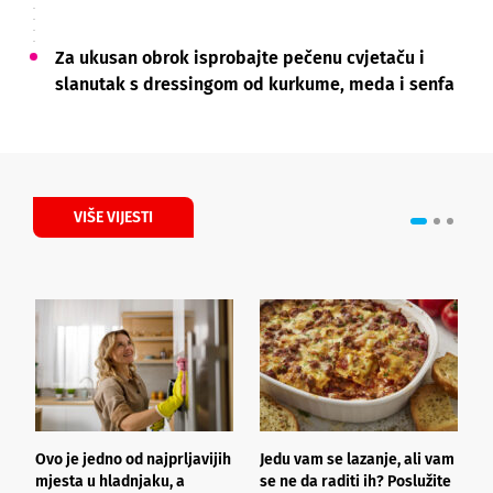
Za ukusan obrok isprobajte pečenu cvjetaču i
slanutak s dressingom od kurkume, meda i senfa
VIŠE VIJESTI
Ovo je jedno od najprljavijih
Jedu vam se lazanje, ali vam
B
mjesta u hladnjaku, a
se ne da raditi ih? Poslužite
p