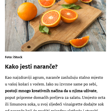
Foto: iStock
Kako jesti naranče?
Kao najzdraviji agrum, naranče zaslužuju stalno mjesto
u vašoj košari s voćem. Iako su izvrsne same po sebi,
postoji mnogo kreativnih načina da u njima uživate
,
poput pripreme domaćih preljeva za salatu. Umjesto octa
ili limunova soka, u svoj sljedeći vinaigrette dodajte sok
od naranče koji će pružiti prirodnu slatkoću i stvoriti