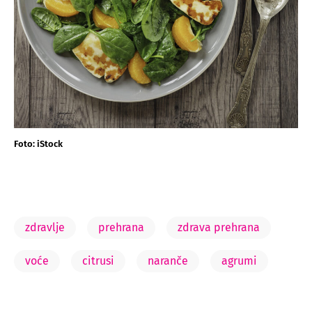
Foto: iStock
zdravlje
prehrana
zdrava prehrana
voće
citrusi
naranče
agrumi