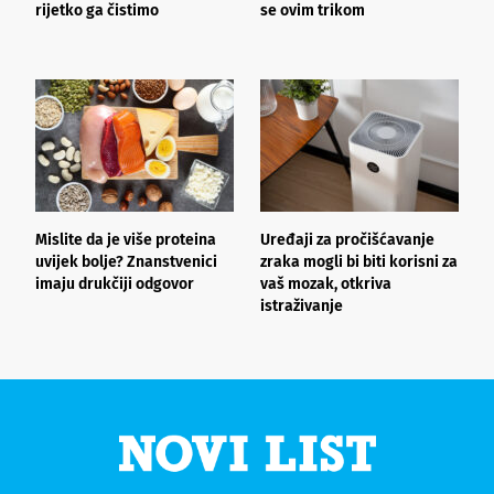
rijetko ga čistimo
se ovim trikom
k
s
Mislite da je više proteina
Uređaji za pročišćavanje
B
uvijek bolje? Znanstvenici
zraka mogli bi biti korisni za
r
imaju drukčiji odgovor
vaš mozak, otkriva
n
istraživanje
l