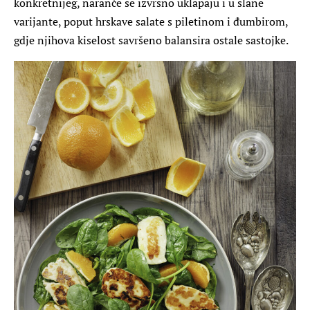
konkretnijeg, naranče se izvrsno uklapaju i u slane
varijante, poput hrskave salate s piletinom i đumbirom,
gdje njihova kiselost savršeno balansira ostale sastojke.