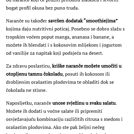
bogat profil okusa bez puno truda.
Naranče su također
savršen dodatak “smoothiejima”
kojima daju nutritivni poticaj. Posebno se dobro slažu s
tropskim voćem poput manga, ananasa i banane, a
možete ih blendati i s kokosovim mlijekom i jogurtom
od vanilije za napitak koji podsjeća na desert.
Za zdravu poslasticu,
kriške naranče možete umočiti u
otopljenu tamnu čokoladu
, posuti ih kokosom ili
drobljenim orašastim plodovima te ohladiti dok se
čokolada ne stisne.
Naposljetku, naranče
unose svježinu u svaku salatu
.
Možete ih dodati u voćne salate ili pripremiti
osvježavajuću kombinaciju različitih citrusa s medom i
orašastim plodovima. Ako ste pak željni nečeg