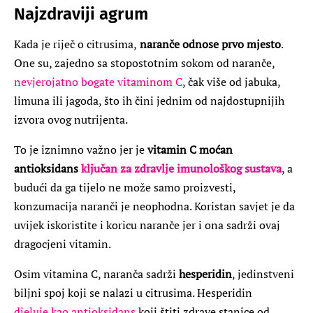
Najzdraviji agrum
Kada je riječ o citrusima,
naranče odnose prvo mjesto
.
One su, zajedno sa stopostotnim sokom od naranče,
nevjerojatno bogate vitaminom C
, čak više od jabuka,
limuna ili jagoda, što ih čini jednim od najdostupnijih
izvora ovog nutrijenta.
To je iznimno važno jer je
vitamin C moćan
antioksidans
ključan za zdravlje imunološkog sustava
, a
budući da ga tijelo ne može samo proizvesti,
konzumacija naranči je neophodna. Koristan savjet je da
uvijek iskoristite i koricu naranče jer i ona sadrži ovaj
dragocjeni vitamin.
Osim vitamina C, naranča sadrži
hesperidin
, jedinstveni
biljni spoj koji se nalazi u citrusima. Hesperidin
djeluje kao antioksidans
koji štiti zdrave stanice od