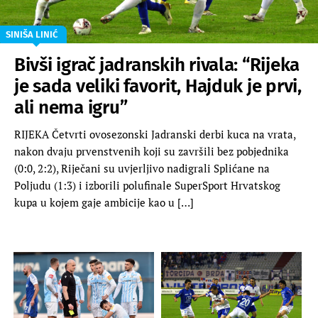
SINIŠA LINIĆ
Bivši igrač jadranskih rivala: “Rijeka
je sada veliki favorit, Hajduk je prvi,
ali nema igru”
RIJEKA Četvrti ovosezonski Jadranski derbi kuca na vrata,
nakon dvaju prvenstvenih koji su završili bez pobjednika
(0:0, 2:2), Riječani su uvjerljivo nadigrali Splićane na
Poljudu (1:3) i izborili polufinale SuperSport Hrvatskog
kupa u kojem gaje ambicije kao u […]