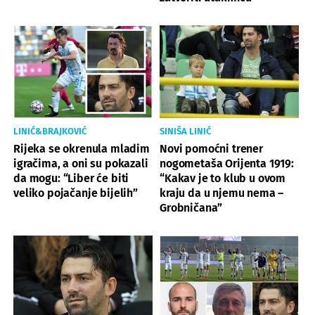
LINIĆ&BRAJKOVIĆ
SINIŠA LINIĆ
Rijeka se okrenula mladim
Novi pomoćni trener
igračima, a oni su pokazali
nogometaša Orijenta 1919:
da mogu: “Liber će biti
“Kakav je to klub u ovom
veliko pojačanje bijelih”
kraju da u njemu nema –
Grobničana”