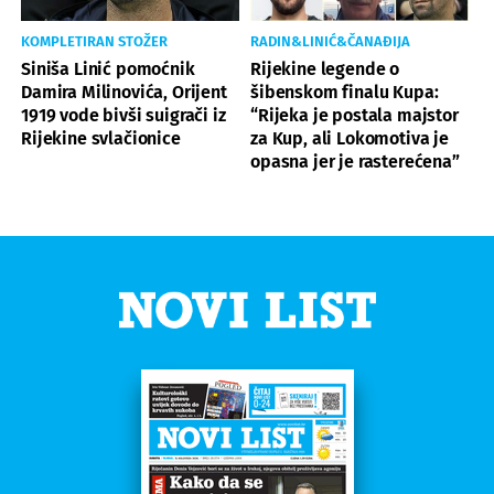
KOMPLETIRAN STOŽER
RADIN&LINIĆ&ČANAĐIJA
Siniša Linić pomoćnik
Rijekine legende o
Damira Milinovića, Orijent
šibenskom finalu Kupa:
1919 vode bivši suigrači iz
“Rijeka je postala majstor
Rijekine svlačionice
za Kup, ali Lokomotiva je
opasna jer je rasterećena”