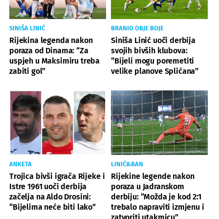
SINIŠA LINIĆ
BRANIO OBJE BOJE
Rijekina legenda nakon
Siniša Linić uoči derbija
poraza od Dinama: “Za
svojih bivših klubova:
uspjeh u Maksimiru treba
“Bijeli mogu poremetiti
zabiti gol”
velike planove Splićana”
ANKETA
LINIĆ&BAN
Trojica bivši igrača Rijeke i
Rijekine legende nakon
Istre 1961 uoči derbija
poraza u Jadranskom
začelja na Aldo Drosini:
derbiju: “Možda je kod 2:1
“Bijelima neće biti lako”
trebalo napraviti izmjenu i
zatvoriti utakmicu”