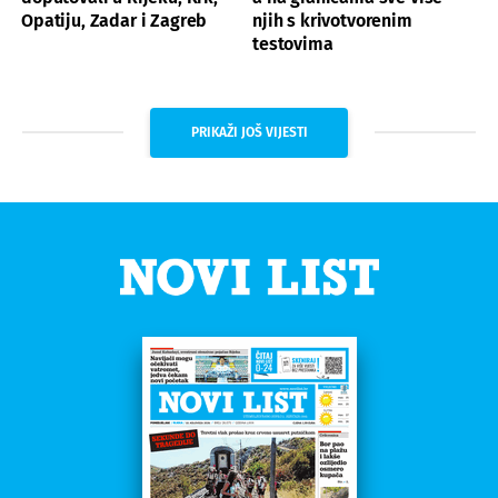
Opatiju, Zadar i Zagreb
njih s krivotvorenim
testovima
PRIKAŽI JOŠ VIJESTI