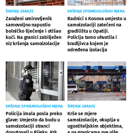
ŠIRENJE ZARAZE
KRŠENJE EPIDMEIOLOŠKIH MJERA
Zaraženi umirovljenik
Radnici s Kosova umjesto u
samovoljno napustio
samoizolaciji zatečeni na
bolničko liječenje i otišao
gradilištu u Opatiji.
kući. Na granici zabilježen
Policija tamo uhvatila i
niz kršenja samoizolacije
kradljivca kojem je
određena izolacija
KRŠENJE EPIDEMIOLOŠKIH MJERA
ŠIRENJE ZARAZE
Policija imala posla preko
Krše se mjere
glave: Umjesto da budu u
samoizolacije, okuplja u
samoizolaciji stranci
ugostiteljskim objektima,
doputovali u Rijeku, Krk,
a na granicama sve više