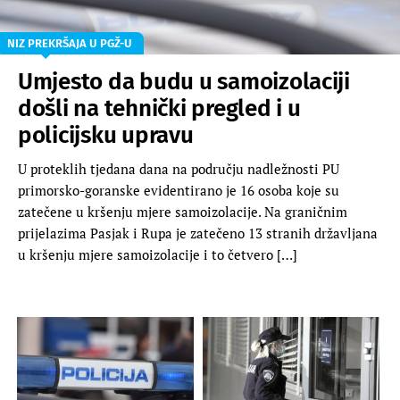
NIZ PREKRŠAJA U PGŽ-U
Umjesto da budu u samoizolaciji
došli na tehnički pregled i u
policijsku upravu
U proteklih tjedana dana na području nadležnosti PU
primorsko-goranske evidentirano je 16 osoba koje su
zatečene u kršenju mjere samoizolacije. Na graničnim
prijelazima Pasjak i Rupa je zatečeno 13 stranih državljana
u kršenju mjere samoizolacije i to četvero […]