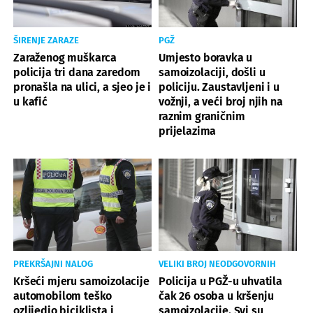
ŠIRENJE ZARAZE
PGŽ
Zaraženog muškarca
Umjesto boravka u
policija tri dana zaredom
samoizolaciji, došli u
pronašla na ulici, a sjeo je i
policiju. Zaustavljeni i u
u kafić
vožnji, a veći broj njih na
raznim graničnim
prijelazima
PREKRŠAJNI NALOG
VELIKI BROJ NEODGOVORNIH
Kršeći mjeru samoizolacije
Policija u PGŽ-u uhvatila
automobilom teško
čak 26 osoba u kršenju
ozlijedio biciklista i
samoizolacije. Svi su