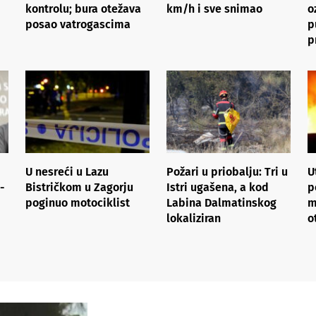
kontrolu; bura otežava
km/h i sve snimao
o
posao vatrogascima
p
p
U nesreći u Lazu
Požari u priobalju: Tri u
U
-
Bistričkom u Zagorju
Istri ugašena, a kod
p
poginuo motociklist
Labina Dalmatinskog
m
lokaliziran
o