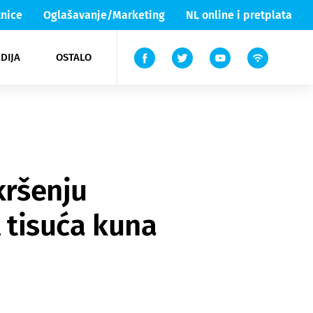
nice
Oglašavanje/Marketing
NL online i pretplata
DIJA
OSTALO
ar
ortovi
 List TV
entari
elgood
Lika & Senj
kršenju
l tisuća kuna