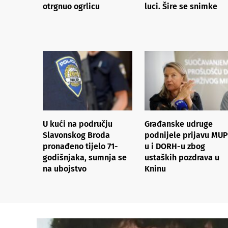
otrgnuo ogrlicu
luci. Šire se snimke
U kući na području
Građanske udruge
Slavonskog Broda
podnijele prijavu MUP
pronađeno tijelo 71-
u i DORH-u zbog
godišnjaka, sumnja se
ustaških pozdrava u
na ubojstvo
Kninu