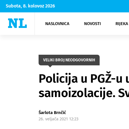
Subota, 8. kolovoz 2026
NASLOVNICA
NOVOSTI
RIJEKA
Rijeka
Kultura
Opatija
Hrvatsk
Moda
NK Rije
Sh
VELIKI BROJ NEODGOVORNIH
Policija u PGŽ-u
samoizolacije. Sv
Šarlota Brnčić
26. veljača 2021 12:23