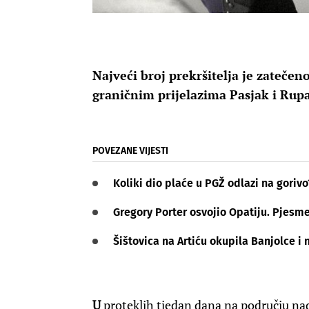
Najveći broj prekršitelja je zatečen
graničnim prijelazima Pasjak i Rup
POVEZANE VIJESTI
Koliki dio plaće u PGŽ odlazi na gorivo
Gregory Porter osvojio Opatiju. Pjesme
Šištovica na Artiću okupila Banjolce i 
U
proteklih tjedan dana na području na