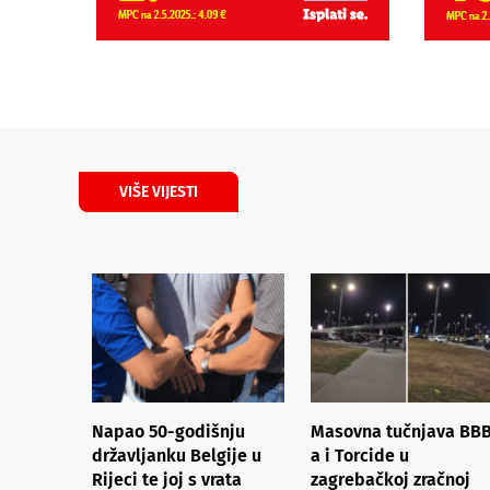
VIŠE VIJESTI
Napao 50-godišnju
Masovna tučnjava BB
državljanku Belgije u
a i Torcide u
Rijeci te joj s vrata
zagrebačkoj zračnoj