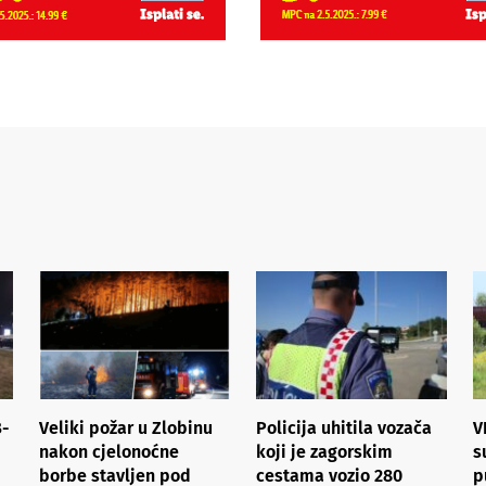
B-
Veliki požar u Zlobinu
Policija uhitila vozača
V
nakon cjelonoćne
koji je zagorskim
s
borbe stavljen pod
cestama vozio 280
p