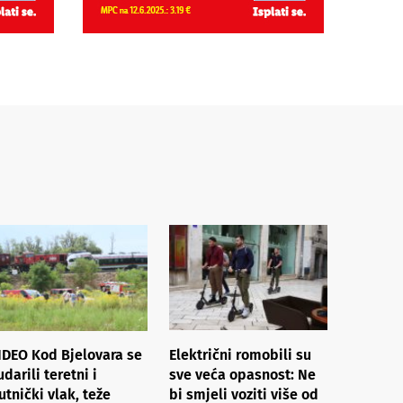
IDEO Kod Bjelovara se
Električni romobili su
udarili teretni i
sve veća opasnost: Ne
utnički vlak, teže
bi smjeli voziti više od