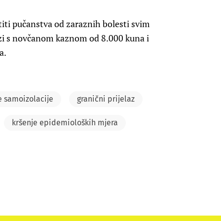
iti pučanstva od zaraznih bolesti svim
lozi s novčanom kaznom od 8.000 kuna i
a.
e samoizolacije
granični prijelaz
kršenje epidemioloških mjera