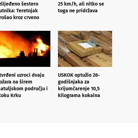
zlijeđeno šestero
25 km/h, ali nitko se
utnika: Teretnjak
toga ne pridržava
rošao kroz crveno
tvrđeni uzroci dvaju
USKOK optužio 26-
ožara na širem
godišnjaka za
atuljskom području i
krijumčarenje 10,5
toku Krku
kilograma kokaina