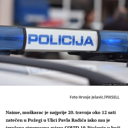
Foto Hrvoje Jelavic/PIXSELL
Naime, muškarac je najprije 20. travnja oko 12 sati
zatečen u Požegi u Ulici Pavla Radića iako mu je
izrečena sigurnosna mjera COVID 19-liječenje u kući.