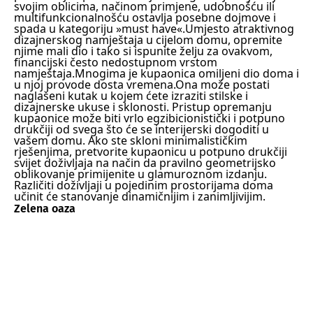
svojim oblicima, načinom primjene, udobnošću ili
multifunkcionalnošću ostavlja posebne dojmove i
spada u kategoriju »must have«.
Umjesto atraktivnog
dizajnerskog namještaja u cijelom domu, opremite
njime mali dio i tako si ispunite želju za ovakvom,
financijski često nedostupnom vrstom
namještaja.Mnogima je kupaonica omiljeni dio doma i
u njoj provode dosta vremena.
Ona može postati
naglašeni kutak u kojem ćete izraziti stilske i
dizajnerske ukuse i sklonosti. Pristup opremanju
kupaonice može biti vrlo egzibicionistički i potpuno
drukčiji od svega što će se interijerski dogoditi u
vašem domu. Ako ste skloni minimalističkim
rješenjima, pretvorite kupaonicu u potpuno drukčiji
svijet doživljaja na način da pravilno geometrijsko
oblikovanje primijenite u glamuroznom izdanju.
Različiti doživljaji u pojedinim prostorijama doma
učinit će stanovanje dinamičnijim i zanimljivijim.
Zelena oaza