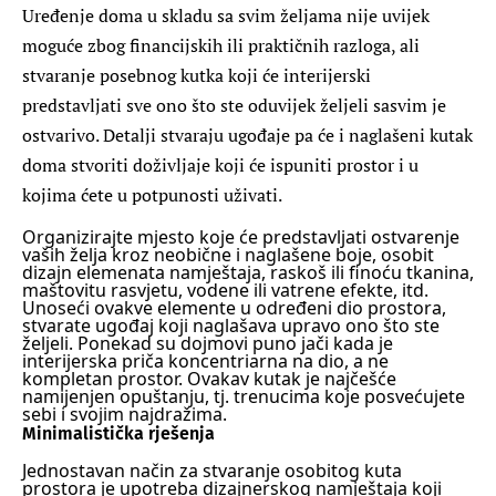
Uređenje doma u skladu sa svim željama nije uvijek
moguće zbog financijskih ili praktičnih razloga, ali
stvaranje posebnog kutka koji će interijerski
predstavljati sve ono što ste oduvijek željeli sasvim je
ostvarivo. Detalji stvaraju ugođaje pa će i naglašeni kutak
doma stvoriti doživljaje koji će ispuniti prostor i u
kojima ćete u potpunosti uživati.
Organizirajte mjesto koje će predstavljati ostvarenje
vaših želja kroz neobične i naglašene boje, osobit
dizajn elemenata namještaja, raskoš ili finoću tkanina,
maštovitu rasvjetu, vodene ili vatrene efekte, itd.
Unoseći ovakve elemente u određeni dio prostora,
stvarate ugođaj koji naglašava upravo ono što ste
željeli.
Ponekad su dojmovi puno jači kada je
interijerska priča koncentriarna na dio, a ne
kompletan prostor. Ovakav kutak je najčešće
namijenjen opuštanju, tj. trenucima koje posvećujete
sebi i svojim najdražima.
Minimalistička rješenja
Jednostavan način za stvaranje osobitog kuta
prostora je upotreba dizajnerskog namještaja koji