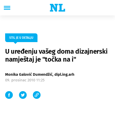
STIL JE U DETALJU
U uređenju vašeg doma dizajnerski
namještaj je "točka na i"
Monika Galović Dumendžić, dipl.ing.arh
09. prosinac 2010 11:25