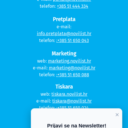
telefon:
+385 51 444 334
Pretplata
e-mail:
info.pretplata@novilist.hr
telefon:
:+385 51 650 043
Marketing
web:
marketing.novilist.hr
e-mail:
marketing@novilist.hr
telefon:
:+385 51 650 088
Tiskara
web:
tiskara.novilist.hr
e-mail:
tiskara@novilist.hr
telefon:
:+385 51 650 024
×
Copyright © 2020. Novi list
Prijavi se na Newsletter!