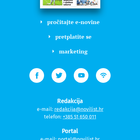
pročitajte e-novine
pretplatite se
marketing
Redakcija
e-mail:
redakcija@novilist.hr
telefon:
+385 51 650 011
Portal
e-mail:
portal@novilist.hr