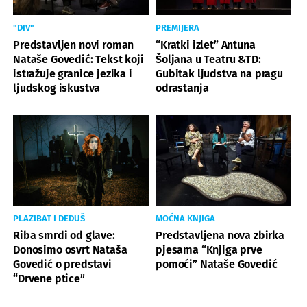
"DIV"
PREMIJERA
Predstavljen novi roman
“Kratki izlet” Antuna
Nataše Govedić: Tekst koji
Šoljana u Teatru &TD:
istražuje granice jezika i
Gubitak ljudstva na pragu
ljudskog iskustva
odrastanja
PLAZIBAT I DEDUŠ
MOĆNA KNJIGA
Riba smrdi od glave:
Predstavljena nova zbirka
Donosimo osvrt Nataša
pjesama “Knjiga prve
Govedić o predstavi
pomoći” Nataše Govedić
“Drvene ptice”