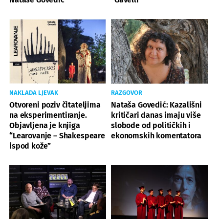
NAKLADA LJEVAK
RAZGOVOR
Otvoreni poziv čitateljima
Nataša Govedić: Kazališni
na eksperimentiranje.
kritičari danas imaju više
Objavljena je knjiga
slobode od političkih i
“Learovanje – Shakespeare
ekonomskih komentatora
ispod kože”