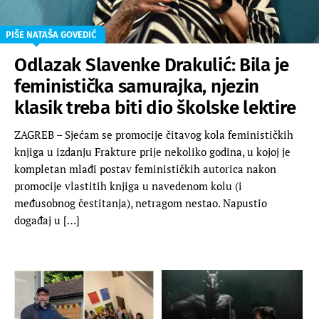
PIŠE NATAŠA GOVEDIĆ
Odlazak Slavenke Drakulić: Bila je
feministička samurajka, njezin
klasik treba biti dio školske lektire
ZAGREB – Sjećam se promocije čitavog kola feminističkih
knjiga u izdanju Frakture prije nekoliko godina, u kojoj je
kompletan mlađi postav feminističkih autorica nakon
promocije vlastitih knjiga u navedenom kolu (i
međusobnog čestitanja), netragom nestao. Napustio
događaj u […]