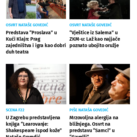
OSVRT NATAŠE GOVEDIĆ
OSVRT NATAŠE GOVEDIĆ
Predstava “Proslava” u
“Vještice iz Salema” u
Kući Klajn: Prag
ZKM-u: Laž kao najjače
zajedništva i igra kao dobri
poznato ubojito oružje
duh teatra
SCENA F22
PIŠE NATAŠA GOVEDIĆ
U Zagrebu predstavljena
Mrzovoljna alergija na
knjiga “Learovanje:
bližnjega. Osvrt na
Shakespeare ispod kože”
predstavu “Samci” u
Nataše Govedić
“Gavelli”