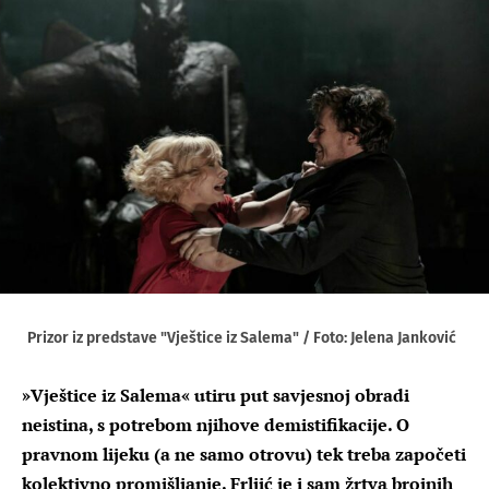
Prizor iz predstave "Vještice iz Salema" / Foto: Jelena Janković
»Vještice iz Salema« utiru put savjesnoj obradi
neistina, s potrebom njihove demistifikacije. O
pravnom lijeku (a ne samo otrovu) tek treba započeti
kolektivno promišljanje. Frljić je i sam žrtva brojnih