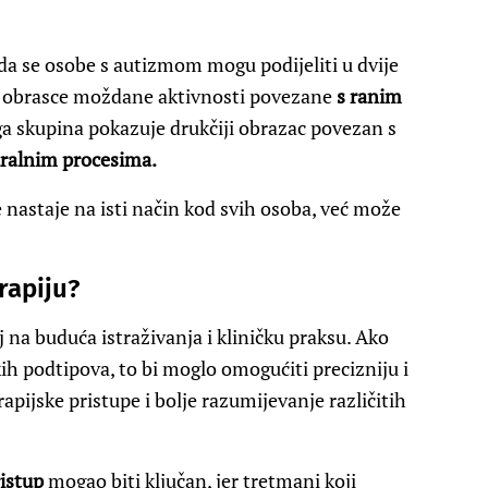
 da se osobe s autizmom mogu podijeliti u dvije
e obrasce moždane aktivnosti povezane
s ranim
a skupina pokazuje drukčiji obrazac povezan s
uralnim procesima.
 nastaje na isti način kod svih osoba, već može
rapiju?
j na buduća istraživanja i kliničku praksu. Ako
kih podtipova, to bi moglo omogućiti precizniju i
rapijske pristupe i bolje razumijevanje različitih
ristup
mogao biti ključan, jer tretmani koji