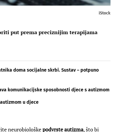
iStock
oriti put prema preciznijim terapijama
atnika doma socijalne skrbi. Sustav – potpuno
ava komunikacijske sposobnosti djece s autizmom
s autizmom u djece
ičite neurobiološke
podvrste autizma
, što bi