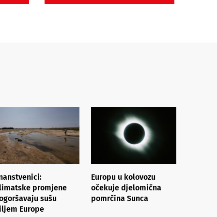
nanstvenici:
Europu u kolovozu
limatske promjene
očekuje djelomična
ogoršavaju sušu
pomrčina Sunca
iljem Europe