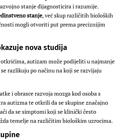
azvojno stanje dijagnosticira i razumije.
jedinstveno stanje
, već skup različitih bioloških
ćnosti mogli otvoriti put prema preciznijim
okazuje nova studija
otkrićima, autizam može podijeliti u najmanje
 se razlikuju po načinu na koji se razvijaju
datke i obrasce razvoja mozga kod osoba s
a autizma te otkrili da se skupine značajno
ači da se simptomi koji se klinički često
žda temelje na različitim biološkim uzrocima.
kupine