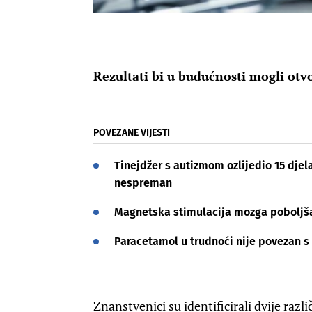
Rezultati bi u budućnosti mogli otv
POVEZANE VIJESTI
Tinejdžer s autizmom ozlijedio 15 djel
nespreman
Magnetska stimulacija mozga poboljš
Paracetamol u trudnoći nije povezan 
Znanstvenici su identificirali dvije razl