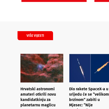
VIŠE VIJESTI
Hrvatski astronomi
Dio rakete SpaceX-a u
amateri otkrili novu
srijedu će se “velikom
kandidatkinju za
brzinom” zabiti u
planetarnu maglicu
Mjesec: “Nije