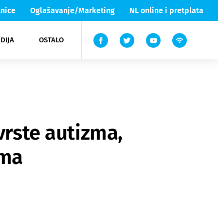
nice
Oglašavanje/Marketing
NL online i pretplata
DIJA
OSTALO
ar
ortovi
 List TV
entari
elgood
Lika & Senj
vrste autizma,
ima