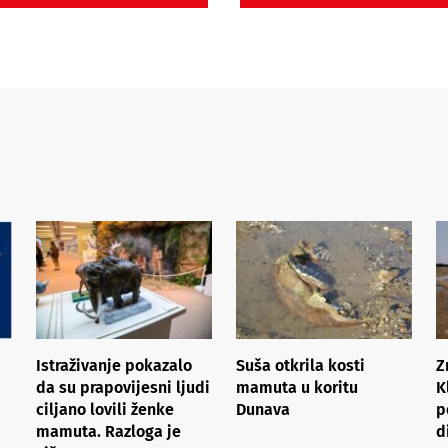
Istraživanje pokazalo
Suša otkrila kosti
Z
da su prapovijesni ljudi
mamuta u koritu
K
ciljano lovili ženke
Dunava
p
mamuta. Razloga je
d