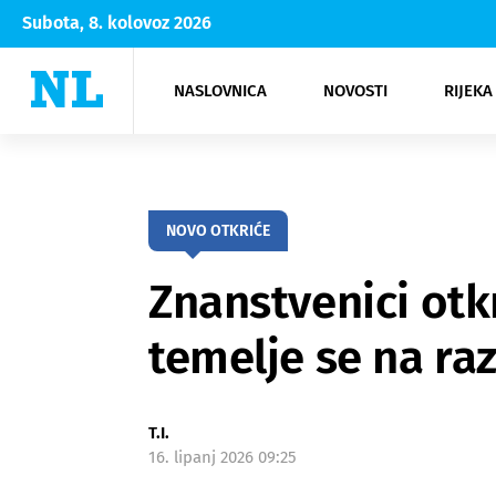
Subota, 8. kolovoz 2026
NASLOVNICA
NOVOSTI
RIJEKA
Rijeka
Kultura
Opatija
Hrvatsk
Moda
NK Rije
Sh
NOVO OTKRIĆE
Znanstvenici otkr
temelje se na ra
T.I.
16. lipanj 2026 09:25