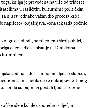
 toga, knjiga je prevedena na više od trideset
čitateljima u različitim kulturnim i političkim
, za nju su jednako važan dio procesa kao i
je napišete«, objašnjava, »ona tek tada počinje
 knjigu o slobodi, namijenjenu široj publici,
briga o troje djece, pisanje u tišini doma –
o intimnijem.
ijska godina. I dok sam razmišljala o slobodi,
djednom sam osjetila da se mikropovijest mog
. I onda su pojmovi postali ljudi, a teorije –
zofske ideje kolale usporedno s dječjim