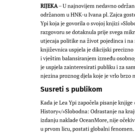
RIJEKA
– U najnovijem nedavno održano
održanom u HNK-u Ivana pl. Zajca gostov
Ypi koja je govorila o svojoj knjizi »Slo
razgovoru se dotaknula prije svega mikr
utjecaja politike na život pojedinca i na 
književnica uspjela je dikcijski precizn
i vještim balansiranjem između osobnog 
je uspjela zainteresirati publiku i za s
njezina proznog djela koje je vrlo brzo
Susreti s publikom
Kada je Lea Ypi započela pisanje knjige
History«/»Slobodna: Odrastanje na kraju
izdanju naklade OceanMore, nije očekiva
u prvom licu, postati globalni fenomen. R