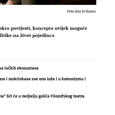
Foto Ana Križanec
akro povijesti, koncepta uvijek moguće
litike na život pojedinca
ima lučkih ekosustava
ra i raskrinkava sve ono loše i u komunizmu i
a” bit će u nedjelju gošća Filozofskog teatra