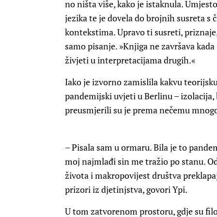
no ništa više, kako je istaknula. Umjesto
jezika te je dovela do brojnih susreta s 
kontekstima. Upravo ti susreti, priznaje
samo pisanje. »Knjiga ne završava kada 
živjeti u interpretacijama drugih.«
Iako je izvorno zamislila kakvu teorijsku
pandemijski uvjeti u Berlinu – izolacija, 
preusmjerili su je prema nečemu mnog
– Pisala sam u ormaru. Bila je to pandem
moj najmlađi sin me tražio po stanu. O
života i makropovijest društva preklapaju
prizori iz djetinjstva, govori Ypi.
U tom zatvorenom prostoru, gdje su filo