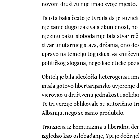
novom društvu nije imao svoje mjesto.
Ta ista baka često je tvrdila da je »uvije
nje same dugo izazivala zbunjenost, no d
njezinu baku, sloboda nije bila stvar re
stvar unutarnjeg stava, držanja, ono do
upravo na temelju tog iskustva književn
političkog slogana, nego kao etičke pozic
Obitelj je bila ideološki heterogena i ima
imala gotovo libertarijansko uvjerenje d
vjerovao u društvenu jednakost i solida
Te tri verzije oblikovale su autoričino t
Albaniju, nego se samo produbilo.
Tranzicija iz komunizma u liberalnu de
izgledao kao oslobađanje, Ypi je doživjel