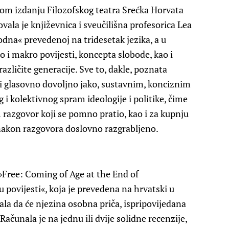
m izdanju Filozofskog teatra Srećka Horvata
ala je književnica i sveučilišna profesorica Lea
bodna« prevedenoj na tridesetak jezika, a u
o i makro povijesti, koncepta slobode, kao i
različite generacije. Sve to, dakle, poznata
o i glasovno dovoljno jako, sustavnim, konciznim
i kolektivnog spram ideologije i politike, čime
am razgovor koji se pomno pratio, kao i za kupnju
 nakon razgovora doslovno razgrabljeno.
 »Free: Coming of Age at the End of
 povijesti«, koja je prevedena na hrvatski u
la da će njezina osobna priča, ispripovijedana
ačunala je na jednu ili dvije solidne recenzije,