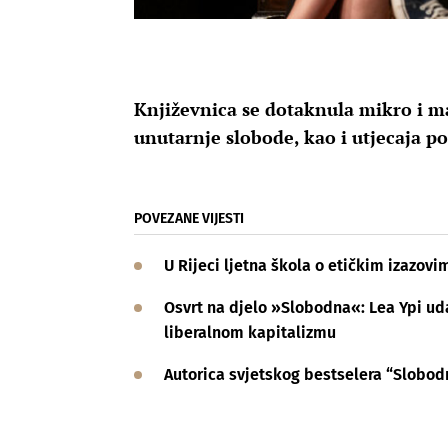
Književnica se dotaknula mikro i m
unutarnje slobode, kao i utjecaja po
POVEZANE VIJESTI
U Rijeci ljetna škola o etičkim izazov
Osvrt na djelo »Slobodna«: Lea Ypi uda
liberalnom kapitalizmu
Autorica svjetskog bestselera “Slobodn