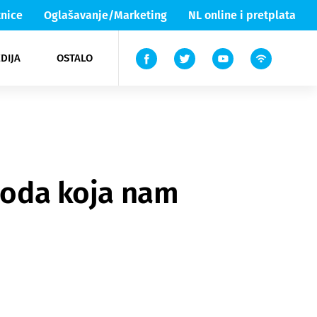
nice
Oglašavanje/Marketing
NL online i pretplata
DIJA
OSTALO
ar
ortovi
 List TV
entari
elgood
Lika & Senj
oboda koja nam