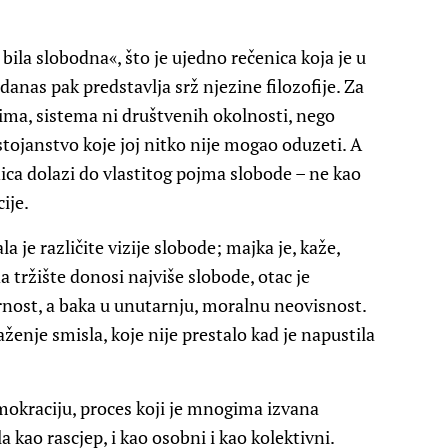
k bila slobodna«, što je ujedno rečenica koja je u
anas pak predstavlja srž njezine filozofije. Za
žima, sistema ni društvenih okolnosti, nego
stojanstvo koje joj nitko nije mogao oduzeti. A
ica dolazi do vlastitog pojma slobode – ne kao
ije.
la je različite vizije slobode; majka je, kaže,
a tržište donosi najviše slobode, otac je
rnost, a baka u unutarnju, moralnu neovisnost.
raženje smisla, koje nije prestalo kad je napustila
mokraciju, proces koji je mnogima izvana
a kao rascjep, i kao osobni i kao kolektivni.