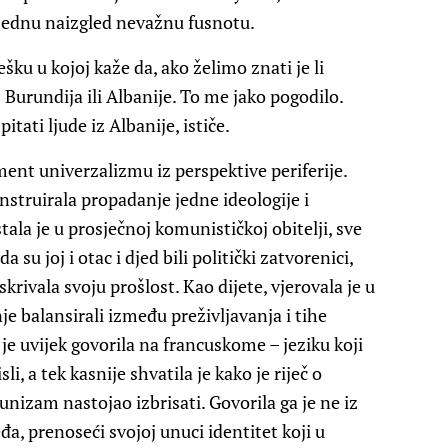
a jednu naizgled nevažnu fusnotu.
ku u kojoj kaže da, ako želimo znati je li
 Burundija ili Albanije. To me jako pogodilo.
tati ljude iz Albanije, ističe.
ent univerzalizmu iz perspektive periferije.
onstruirala propadanje jedne ideologije i
tala je u prosječnoj komunističkoj obitelji, sve
su joj i otac i djed bili politički zatvorenici,
 skrivala svoju prošlost. Kao dijete, vjerovala je u
nje balansirali između preživljavanja i tihe
je uvijek govorila na francuskome – jeziku koji
li, a tek kasnije shvatila je kako je riječ o
unizam nastojao izbrisati. Govorila ga je ne iz
đa, prenoseći svojoj unuci identitet koji u