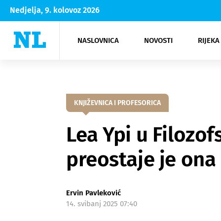
Nedjelja, 9. kolovoz 2026
NASLOVNICA
NOVOSTI
RIJEKA
Rijeka
Kultura
Opatija
Hrvatsk
Moda
NK Rije
Sh
KNJIŽEVNICA I PROFESORICA
Lea Ypi u Filozo
preostaje je ona
Ervin Pavleković
14. svibanj 2025 07:40