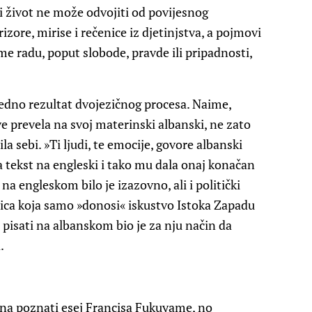
ni život ne može odvojiti od povijesnog
rizore, mirise i rečenice iz djetinjstva, a pojmovi
me radu, poput slobode, pravde ili pripadnosti,
jedno rezultat dvojezičnog procesa. Naime,
sve prevela na svoj materinski albanski, ne zato
ila sebi. »Ti ljudi, te emocije, govore albanski
la tekst na engleski i tako mu dala onaj konačan
i na engleskom bilo je izazovno, ali i politički
torica koja samo »donosi« iskustvo Istoka Zapadu
 pisati na albanskom bio je za nju način da
.
na poznati esej Francisa Fukuyame, no