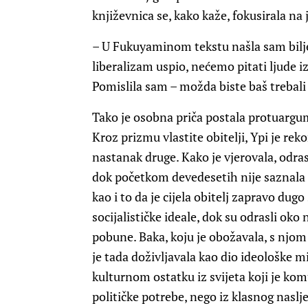
književnica se, kako kaže, fokusirala n
– U Fukuyaminom tekstu našla sam bilješ
liberalizam uspio, nećemo pitati ljude iz
Pomislila sam – možda biste baš trebali pi
Tako je osobna priča postala protuargum
Kroz prizmu vlastite obitelji, Ypi je rek
nastanak druge. Kako je vjerovala, odras
dok početkom devedesetih nije saznala da 
kao i to da je cijela obitelj zapravo dugo
socijalističke ideale, dok su odrasli oko 
pobune. Baka, koju je obožavala, s njom 
je tada doživljavala kao dio ideološke mis
kulturnom ostatku iz svijeta koji je kom
političke potrebe, nego iz klasnog naslje