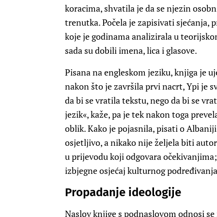
koracima, shvatila je da se njezin osob
trenutka. Počela je zapisivati sjećanja, p
koje je godinama analizirala u teorijsko
sada su dobili imena, lica i glasove.
Pisana na engleskom jeziku, knjiga je u
nakon što je završila prvi nacrt, Ypi je 
da bi se vratila tekstu, nego da bi se vrat
jezik«, kaže, pa je tek nakon toga preve
oblik. Kako je pojasnila, pisati o Albanij
osjetljivo, a nikako nije željela biti au
u prijevodu koji odgovara očekivanjima;
izbjegne osjećaj kulturnog podređivanja
Propadanje ideologije
Naslov knjige s podnaslovom odnosi se 