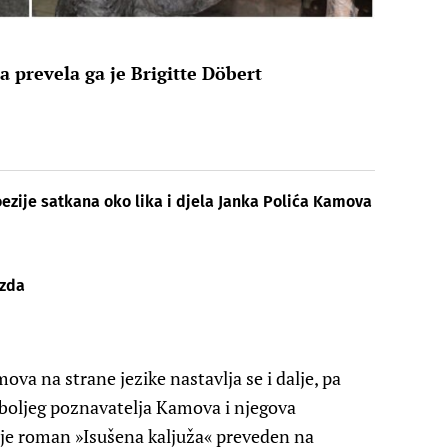
a prevela ga je Brigitte Döbert
ezije satkana oko lika i djela Janka Polića Kamova
ezda
ova na strane jezike nastavlja se i dalje, pa
oljeg poznavatelja Kamova i njegova
 je roman »Isušena kaljuža« preveden na