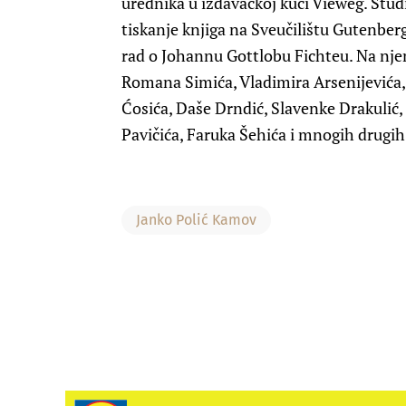
urednika u izdavačkoj kući Vieweg. Studir
tiskanje knjiga na Sveučilištu Gutenber
rad o Johannu Gottlobu Fichteu. Na njem
Romana Simića, Vladimira Arsenijevića, 
Ćosića, Daše Drndić, Slavenke Drakulić,
Pavičića, Faruka Šehića i mnogih drugih
Janko Polić Kamov