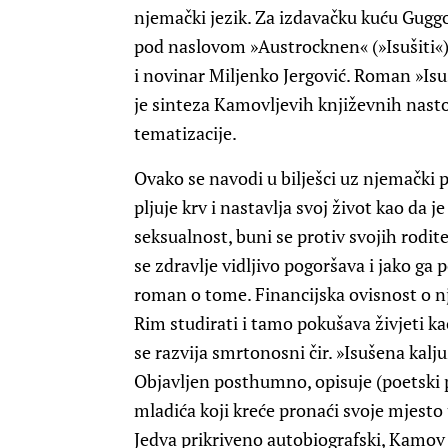
njemački jezik. Za izdavačku kuću Guggol
pod naslovom »Austrocknen« (»Isušiti«)
i novinar Miljenko Jergović. Roman »Isu
je sinteza Kamovljevih književnih nastoj
tematizacije.
Ovako se navodi u bilješci uz njemački p
pljuje krv i nastavlja svoj život kao da je
seksualnost, buni se protiv svojih rodit
se zdravlje vidljivo pogoršava i jako ga 
roman o tome. Financijska ovisnost o nje
Rim studirati i tamo pokušava živjeti ka
se razvija smrtonosni čir. »Isušena kalj
Objavljen posthumno, opisuje (poetski 
mladića koji kreće pronaći svoje mjesto u
Jedva prikriveno autobiografski, Kamov 