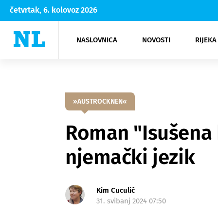
četvrtak, 6. kolovoz 2026
NASLOVNICA
NOVOSTI
RIJEKA
Rijeka
Kultura
Opatija
Hrvatsk
Moda
NK Rije
Sh
»AUSTROCKNEN«
Roman "Isušena 
njemački jezik
Kim Cuculić
31. svibanj 2024 07:50