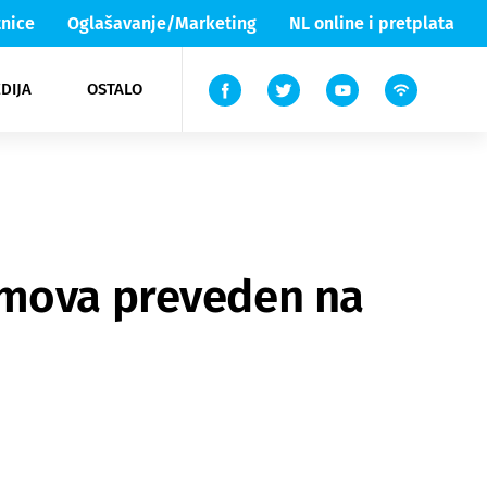
nice
Oglašavanje/Marketing
NL online i pretplata
DIJA
OSTALO
ar
ortovi
 List TV
entari
elgood
Lika & Senj
amova preveden na