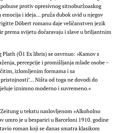
i i pobune protiv opresivnog sitnoburžoaskog
ih emocija i ideja… pruža dubok uvid u njegov
Brigitte Döbert romanu daje veličanstven jezik
ir prema svijetu dočaravaju i slave u briljantnim
 Plath (Ö1 Ex libris) se osvrnuo: »Kamov s
aženja, percepcije i promišljanja mlade osobe –
ličitim, izlomljenim formama i sa
ristojnosti’… Ništa od toga ne dovodi do
« djeluje iznimno moderno i suvremeno.«
Zeitung u tekstu naslovljenom »Alkoholno
v umro je u besparici u Barceloni 1910. godine
stavio roman koji se danas smatra klasikom