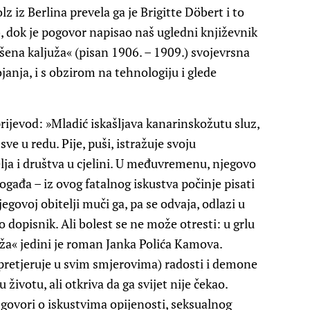
z iz Berlina prevela ga je Brigitte Döbert i to
, dok je pogovor napisao naš ugledni književnik
šena kaljuža« (pisan 1906. – 1909.) svojevrsna
anja, i s obzirom na tehnologiju i glede
rijevod: »Mladić iskašljava kanarinskožutu sluz,
 sve u redu. Pije, puši, istražuje svoju
elja i društva u cjelini. U međuvremenu, njegovo
pogađa – iz ovog fatalnog iskustva počinje pisati
govoj obitelji muči ga, pa se odvaja, odlazi u
o dopisnik. Ali bolest se ne može otresti: u grlu
uža« jedini je roman Janka Polića Kamova.
pretjeruje u svim smjerovima) radosti i demone
 životu, ali otkriva da ga svijet nije čekao.
govori o iskustvima opijenosti, seksualnog