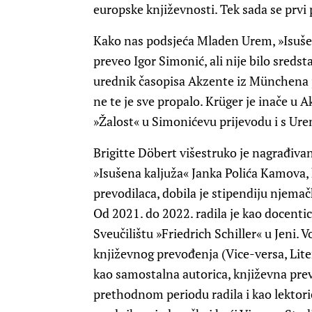
europske književnosti. Tek sada se prv
Kako nas podsjeća Mladen Urem, »Isušen
preveo Igor Simonić, ali nije bilo sredst
urednik časopisa Akzente iz Münchena je 
ne te je sve propalo. Krüger je inače u
»Žalost« u Simonićevu prijevodu i s U
Brigitte Döbert višestruko je nagrađivan
»Isušena kaljuža« Janka Polića Kamova,
prevodilaca, dobila je stipendiju njema
Od 2021. do 2022. radila je kao docentic
Sveučilištu »Friedrich Schiller« u Jeni. 
književnog prevođenja (Vice-versa, Liter
kao samostalna autorica, književna prevo
prethodnom periodu radila i kao lektoric