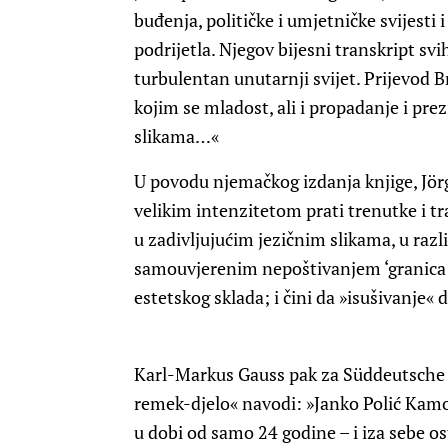
buđenja, političke i umjetničke svijest
podrijetla. Njegov bijesni transkript sv
turbulentan unutarnji svijet. Prijevod 
kojim se mladost, ali i propadanje i prez
slikama…«
U povodu njemačkog izdanja knjige, Jörg
velikim intenzitetom prati trenutke i tr
u zadivljujućim jezičnim slikama, u raz
samouvjerenim nepoštivanjem ‘granica p
estetskog sklada; i čini da »isušivanje
Karl-Markus Gauss pak za Süddeutsche 
remek-djelo« navodi: »Janko Polić Kamo
u dobi od samo 24 godine – i iza sebe o