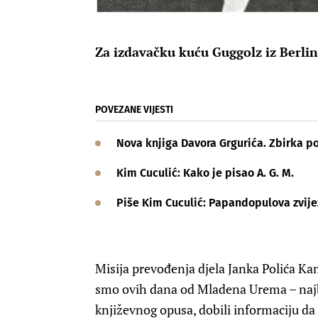
Za izdavačku kuću Guggolz iz Berlin
POVEZANE VIJESTI
Nova knjiga Davora Grgurića. Zbirka po
Kim Cuculić: Kako je pisao A. G. M.
Piše Kim Cuculić: Papandopulova zvij
Misija prevođenja djela Janka Polića Kam
smo ovih dana od Mladena Urema – najb
književnog opusa, dobili informaciju da