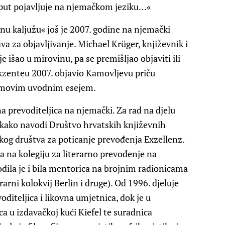
i put pojavljuje na njemačkom jeziku…«
u kaljužu« još je 2007. godine na njemački
ava za objavljivanje. Michael Krüger, književnik i
išao u mirovinu, pa se premišljao objaviti ili
 Akzenteu 2007. objavio Kamovljevu priču
removim uvodnim esejem.
a prevoditeljica na njemački. Za rad na djelu
 kako navodi Društvo hrvatskih književnih
čkog društva za poticanje prevođenja Exzellenz.
a na kolegiju za literarno prevođenje na
Vodila je i bila mentorica na brojnim radionicama
arni kolokvij Berlin i druge). Od 1996. djeluje
diteljica i likovna umjetnica, dok je u
a u izdavačkoj kući Kiefel te suradnica