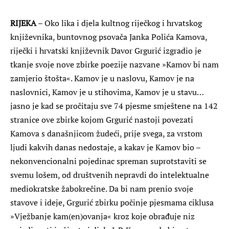
RIJEKA
– Oko lika i djela kultnog riječkog i hrvatskog
književnika, buntovnog psovača Janka Polića Kamova,
riječki i hrvatski književnik Davor Grgurić izgradio je
tkanje svoje nove zbirke poezije nazvane »Kamov bi nam
zamjerio štošta«. Kamov je u naslovu, Kamov je na
naslovnici, Kamov je u stihovima, Kamov je u stavu…
jasno je kad se pročitaju sve 74 pjesme smještene na 142
stranice ove zbirke kojom Grgurić nastoji povezati
Kamova s današnjicom žudeći, prije svega, za vrstom
ljudi kakvih danas nedostaje, a kakav je Kamov bio –
nekonvencionalni pojedinac spreman suprotstaviti se
svemu lošem, od društvenih nepravdi do intelektualne
mediokratske žabokrečine. Da bi nam prenio svoje
stavove i ideje, Grgurić zbirku počinje pjesmama ciklusa
»Vježbanje kam(en)ovanja« kroz koje obrađuje niz