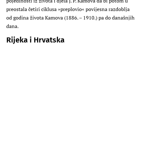
pojedinosti iz života i djela J. P. Kamova da bi potom u
preostala četiri ciklusa »preplovio« povijesna razdoblja
od godina života Kamova (1886. – 1910.) pa do današnjih
dana.
Rijeka i Hrvatska