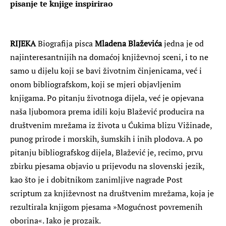
pisanje te knjige inspirirao
RIJEKA
Biografija pisca
Mladena Blaževića
jedna je od
najinteresantnijih na domaćoj književnoj sceni, i to ne
samo u dijelu koji se bavi životnim činjenicama, već i
onom bibliografskom, koji se mjeri objavljenim
knjigama. Po pitanju životnoga dijela, već je opjevana
naša ljubomora prema idili koju Blažević producira na
društvenim mrežama iz života u Ćukima blizu Vižinade,
punog prirode i morskih, šumskih i inih plodova. A po
pitanju bibliografskog dijela, Blažević je, recimo, prvu
zbirku pjesama objavio u prijevodu na slovenski jezik,
kao što je i dobitnikom zanimljive nagrade Post
scriptum za književnost na društvenim mrežama, koja je
rezultirala knjigom pjesama »Mogućnost povremenih
oborina«. Iako je prozaik.