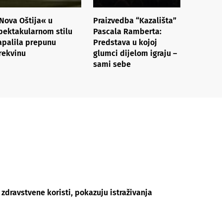
Nova Oštija« u
Praizvedba “Kazališta”
pektakularnom stilu
Pascala Ramberta:
apalila prepunu
Predstava u kojoj
rekvinu
glumci dijelom igraju –
sami sebe
dravstvene koristi, pokazuju istraživanja