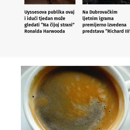
Uyssesova publika ovaj
Na Dubrovačkim
i idući tjedan može
ljetnim igrama
gledati “Na čijoj strani”
premijerno izvedena
Ronalda Harwooda
predstava “Richard III