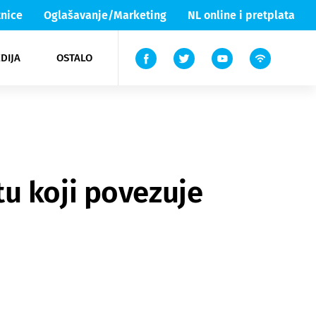
nice
Oglašavanje/Marketing
NL online i pretplata
DIJA
OSTALO
ar
ortovi
 List TV
entari
elgood
Lika & Senj
u koji povezuje