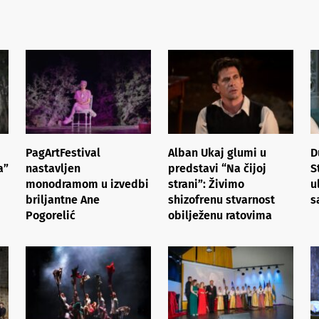
PagArtFestival
Alban Ukaj glumi u
D
a”
nastavljen
predstavi “Na čijoj
S
monodramom u izvedbi
strani”: Živimo
u
briljantne Ane
shizofrenu stvarnost
s
Pogorelić
obilježenu ratovima