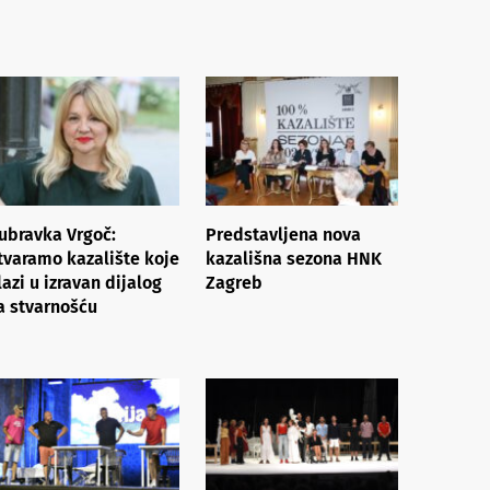
ubravka Vrgoč:
Predstavljena nova
tvaramo kazalište koje
kazališna sezona HNK
lazi u izravan dijalog
Zagreb
a stvarnošću