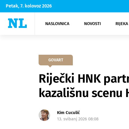
Petak, 7. kolovoz 2026
NASLOVNICA
NOVOSTI
RIJEKA
Rijeka
Kultura
Opatija
Hrvatsk
Moda
NK Rije
Sh
GOVART
Riječki HNK part
kazališnu scenu H
Kim Cuculić
13. svibanj 2026 08:08