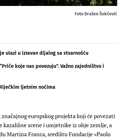
Foto Dražen Šokčević
e ulazi u izravan dijalog sa stvarnošću
riče koje nas povezuju”. Važno zajedništvo i
 Riječkim ljetnim noćima
, značajnog europskog projekta koji će povezati
te kazališne scene i umjetnike iz obje zemlje, a
du Martina Franca, središtu Fondacije »Paolo