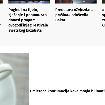
Pogledi na tijelo,
Predstava »Zvjezdana
»
sjećanje i pobunu. Što
prašina« oduševila
s
donosi program
Bakar
z
”
ovogodišnjeg Festivala
C
svjetskog kazališta
Umjerena konzumacija kave mogla bi imati z