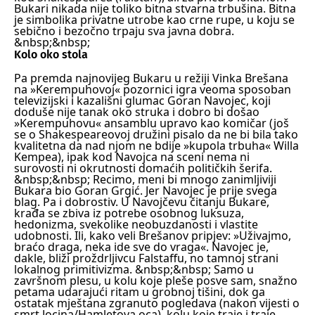
Bukari nikada nije toliko bitna stvarna trbušina. Bitna
je simbolika privatne utrobe kao crne rupe, u koju se
sebično i bezočno trpaju sva javna dobra.
&nbsp;&nbsp;
Kolo oko stola
Pa premda najnovijeg Bukaru u režiji Vinka Brešana
na »Kerempuhovoj« pozornici igra veoma sposoban
televizijski i kazališni glumac Goran Navojec, koji
doduše nije tanak oko struka i dobro bi došao
»Kerempuhovu« ansamblu upravo kao komičar (još
se o Shakespeareovoj družini pisalo da ne bi bila tako
kvalitetna da nad njom ne bdije »kupola trbuha« Willa
Kempea), ipak kod Navojca na sceni nema ni
surovosti ni okrutnosti domaćih političkih šerifa.
&nbsp;&nbsp; Recimo, meni bi mnogo zanimljiviji
Bukara bio Goran Grgić. Jer Navojec je prije svega
blag. Pa i dobrostiv. U Navojčevu čitanju Bukare,
krađa se zbiva iz potrebe osobnog luksuza,
hedonizma, svekolike neobuzdanosti i vlastite
udobnosti. Ili, kako veli Brešanov pripjev: »Uživajmo,
braćo draga, neka ide sve do vraga«. Navojec je,
dakle, bliži proždrljivcu Falstaffu, no tamnoj strani
lokalnog primitivizma.
&nbsp;&nbsp; Samo u
završnom plesu, u kolu koje pleše posve sam, snažno
petama udarajući ritam u grobnoj tišini, dok ga
ostatak mještana zgranuto pogledava (nakon vijesti o
smrt Jocina/Hamletova oca), kolu koje traje i traje,