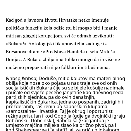
K
ad god u javnom životu Hrvatske netko imenuje
političku funkciju koja odiše (tu bi mogao biti i manje
mirisan glagol) korupcijom, svi će odmah uzviknuti:
»Bukara!«. Antologijski lik upravitelja zadruge iz
Brešanove drame »Predstava Hamleta u selu Mrduša
Donja«. A Bukara zbilja ima toliko mnogo da ih više ne
možemo prepoznati ni po folklornim trbušinama.
&nbsp;&nbsp; Doduše, mit o kolutovima materijalnog
obilja koje nose oko pojasa u nas traje sve od onih
socijalističkih Bukara čije su se bijele košulje nadimale
i pucale od svježe pečene janjetine kao dnevnog reda
partijskih sjednica, pa do ovih današnjih,
kapitalističkih Bukarica, jednako pospanih, zadriglih i
prežderanih, raširenih po saborskim klupama
»samostalne« Hrvatske. Taj je okrugli oportunist
režima prisutan i kod Gogolja (gdje ga dvojnički igraju
Bobčinski i Dobčinski), Rabelaisa (Gargantua je
umjesto majčina mlijeka sisao kalorično pivo), pa i
kod Shakespearea (Falstaff), ali za priču o lokalnom