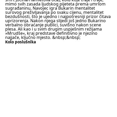
mimo svih zasada ljudskog pijeteta prema umrlom
sugrađaninu, Navojec igra Bukarin mentalitet
surovog preživljavanja po svaku cijenu, mentalitet
bezdušnosti, što je ujedno i najpotresniji prizor čitava
uprizorenja. Nakon njega slijedi još jedno Bukarino
verbalno obraćanje publici, suvišno nakon scene
plesa. Ali kao i u svim drugim uspješnim režijama
»Mrudše«, kraj predstave definitivno je njezino
najjače, ključno mjesto.
&nbsp;&nbsp;
Kolo poslušnika