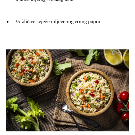
½ žličice svježe mljevenog crnog papra