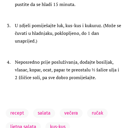
pustite da se hladi 15 minuta.
U zdjeli pomiješajte luk, kus-kus i kukuruz. (Može se
čuvati u hladnjaku, poklopljeno, do 1 dan
unaprijed.)
Neposredno prije posluživanja, dodajte bosiljak,
vlasac, kopar, ocat, papar te preostalu ⅓ šalice ulja i
2 žličice soli, pa sve dobro promiješajte.
recept
salata
večera
ručak
ljetna salata
kus-kus