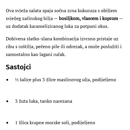
Ova svježa salata spaja sočna zrna kukuruza s obiljem
svježeg začinskog bilja —
bosiljkom, vlascem i koprom
—
uz dodatak karameliziranog luka za potpuni okus.
Dobivena slatko-slana kombinacija izvrsno pristaje uz
ribu s roštilja, pečeno pile ili odrezak, a može poslužiti i
samostalno kao lagani ručak.
Sastojci
⅓ šalice plus 3 žlice maslinovog ulja, podijeljeno
3 žuta luka, tanko narezana
1 žlica krupne morske soli, podijeljeno