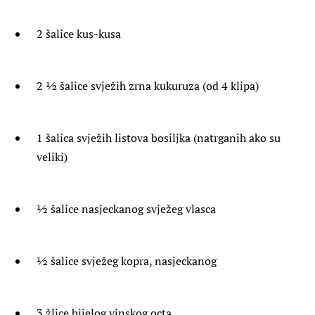
2 šalice kus-kusa
2 ½ šalice svježih zrna kukuruza (od 4 klipa)
1 šalica svježih listova bosiljka (natrganih ako su
veliki)
½ šalice nasjeckanog svježeg vlasca
½ šalice svježeg kopra, nasjeckanog
3 žlice bijelog vinskog octa