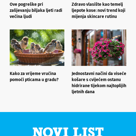
Ove pogreške pri
Zdravo vlasište kao temelj
3
zalijevanju biljaka ljeti radi
ljepote kose: novi trend koji
i
većina ljudi
mijenja skincare rutinu
h
Kako za vrijeme vrućina
Jednostavni načini da viseće
O
pomoći pticama u gradu?
košare s cvijećem ostanu
z
hidrirane tijekom najtoplijih
ljetnih dana