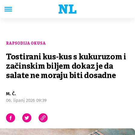
RAPSODIJA OKUSA
Tostirani kus-kus s kukuruzom i
začinskim biljem dokaz je da
salate ne moraju biti dosadne
M. Č.
06. lipanj 2026 09:39