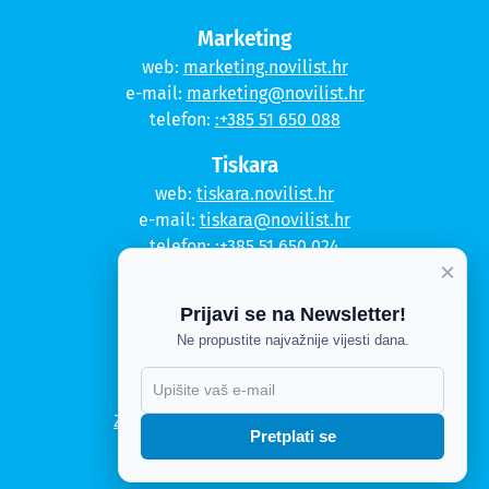
Marketing
web:
marketing.novilist.hr
e-mail:
marketing@novilist.hr
telefon:
:+385 51 650 088
Tiskara
web:
tiskara.novilist.hr
e-mail:
tiskara@novilist.hr
telefon:
:+385 51 650 024
×
Copyright © 2020. Novi list
Prijavi se na Newsletter!
Kontakt
Ne propustite najvažnije vijesti dana.
Politika privatnosti
X
Politika kolačića
Zahtjev za pristup informacijama
Pretplati se
Impressum