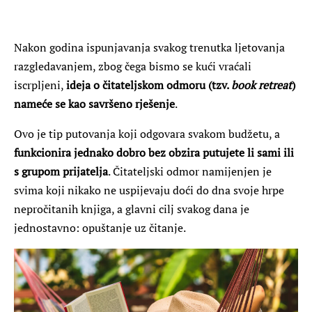
Nakon godina ispunjavanja svakog trenutka ljetovanja
razgledavanjem, zbog čega bismo se kući vraćali
iscrpljeni,
ideja o čitateljskom odmoru (tzv.
book retreat
)
nameće se kao savršeno rješenje
.
Ovo je tip putovanja koji odgovara svakom budžetu, a
funkcionira jednako dobro bez obzira putujete li sami ili
s grupom prijatelja
. Čitateljski odmor namijenjen je
svima koji nikako ne uspijevaju doći do dna svoje hrpe
nepročitanih knjiga, a glavni cilj svakog dana je
jednostavno: opuštanje uz čitanje.