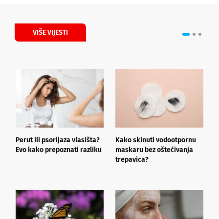
VIŠE VIJESTI
Perut ili psorijaza vlasišta?
Kako skinuti vodootpornu
Š
Evo kako prepoznati razliku
maskaru bez oštećivanja
h
trepavica?
a
d