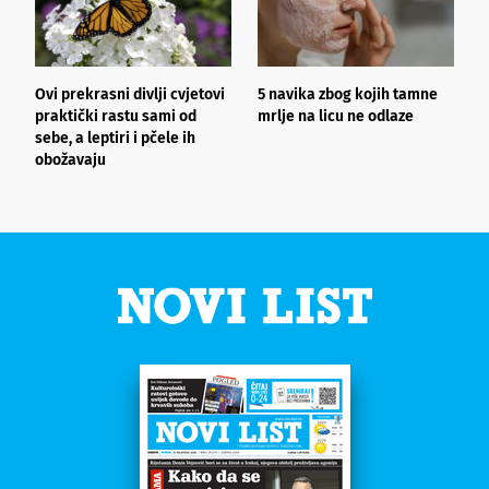
Ovi prekrasni divlji cvjetovi
5 navika zbog kojih tamne
K
praktički rastu sami od
mrlje na licu ne odlaze
p
sebe, a leptiri i pčele ih
obožavaju