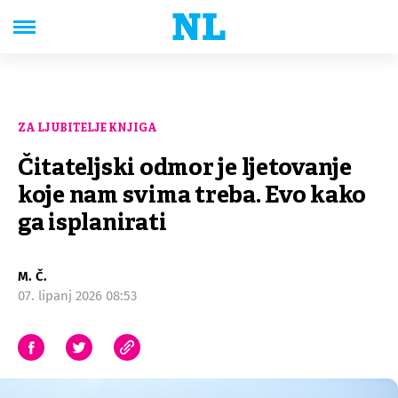
ZA LJUBITELJE KNJIGA
Čitateljski odmor je ljetovanje
koje nam svima treba. Evo kako
ga isplanirati
M. Č.
07. lipanj 2026 08:53