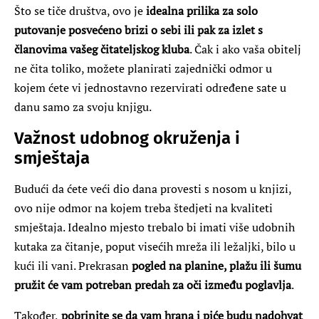
Što se tiče društva, ovo je
idealna prilika za solo
putovanje posvećeno brizi o sebi ili pak za izlet s
članovima vašeg čitateljskog kluba
. Čak i ako vaša obitelj
ne čita toliko, možete planirati zajednički odmor u
kojem ćete vi jednostavno rezervirati određene sate u
danu samo za svoju knjigu.
Važnost udobnog okruženja i
smještaja
Budući da ćete veći dio dana provesti s nosom u knjizi,
ovo nije odmor na kojem treba štedjeti na kvaliteti
smještaja. Idealno mjesto trebalo bi imati više udobnih
kutaka za čitanje, poput visećih mreža ili ležaljki, bilo u
kući ili vani. Prekrasan
pogled na planine, plažu ili šumu
pružit će vam potreban predah za oči između poglavlja
.
Također,
pobrinite se da vam hrana i piće budu nadohvat