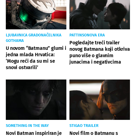
LJUBAVNICA GRADONAČELNIKA
PATTINSONOVA ERA
GOTHAMA
Pogledajte treći trailer
U novom “Batmanu” glumi i
novog Batmana koji otkriva
jedna mlada Hrvatica:
puno više o glavnim
‘Mogu reći da su mi se
junacima i negativcima
snovi ostvarili’
SOMETHING IN THE WAY
STIGAO TRAILER
Novi Batman inspiriran je
Novi film o Batmanu s