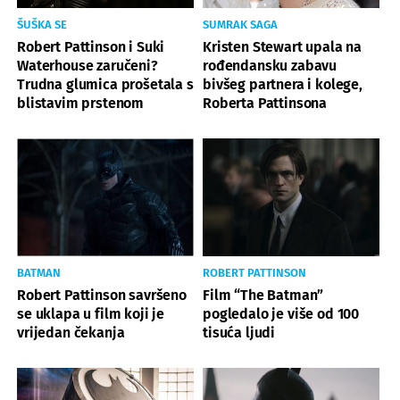
ŠUŠKA SE
SUMRAK SAGA
Robert Pattinson i Suki
Kristen Stewart upala na
Waterhouse zaručeni?
rođendansku zabavu
Trudna glumica prošetala s
bivšeg partnera i kolege,
blistavim prstenom
Roberta Pattinsona
BATMAN
ROBERT PATTINSON
Robert Pattinson savršeno
Film “The Batman”
se uklapa u film koji je
pogledalo je više od 100
vrijedan čekanja
tisuća ljudi