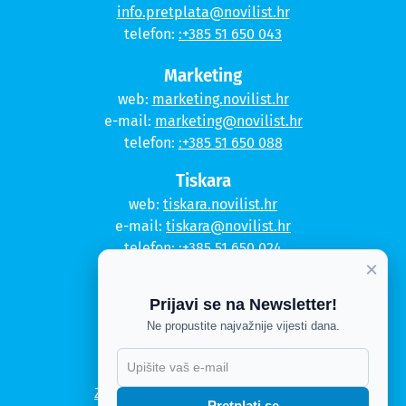
info.pretplata@novilist.hr
telefon:
:+385 51 650 043
Marketing
web:
marketing.novilist.hr
e-mail:
marketing@novilist.hr
telefon:
:+385 51 650 088
Tiskara
web:
tiskara.novilist.hr
e-mail:
tiskara@novilist.hr
telefon:
:+385 51 650 024
×
Copyright © 2020. Novi list
Prijavi se na Newsletter!
Kontakt
Ne propustite najvažnije vijesti dana.
Politika privatnosti
Politika kolačića
Zahtjev za pristup informacijama
Pretplati se