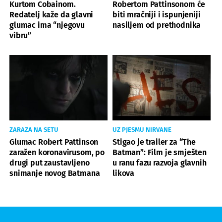
Kurtom Cobainom.
Robertom Pattinsonom će
Redatelj kaže da glavni
biti mračniji i ispunjeniji
glumac ima “njegovu
nasiljem od prethodnika
vibru”
ZARAZA NA SETU
UZ PJESMU NIRVANE
Glumac Robert Pattinson
Stigao je trailer za “The
zaražen koronavirusom, po
Batman”: Film je smješten
drugi put zaustavljeno
u ranu fazu razvoja glavnih
snimanje novog Batmana
likova