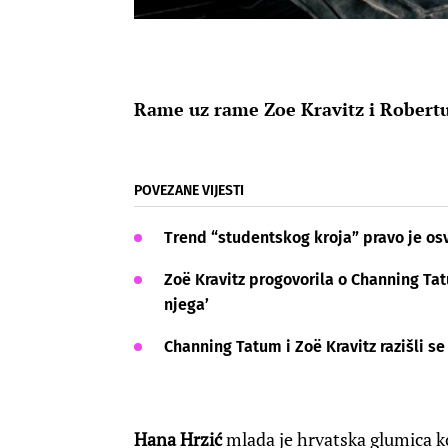
Rame uz rame Zoe Kravitz i Robertu
POVEZANE VIJESTI
Trend “studentskog kroja” pravo je os
Zoë Kravitz progovorila o Channing Tat
njega’
Channing Tatum i Zoë Kravitz razišli se
Hana Hrzić
mlada je hrvatska glumica k