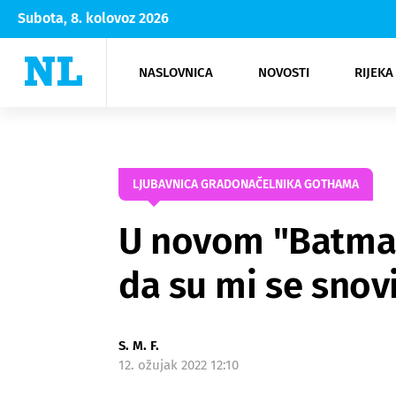
Subota, 8. kolovoz 2026
NASLOVNICA
NOVOSTI
RIJEKA
Rijeka
Kultura
Opatija
Hrvatsk
Moda
NK Rije
Sh
LJUBAVNICA GRADONAČELNIKA GOTHAMA
U novom "Batmanu
da su mi se snovi
S. M. F.
12. ožujak 2022 12:10