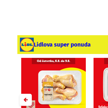
Lidlova super ponuda