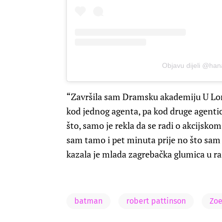
Objavu dijeli @han
“Završila sam Dramsku akademiju U Lond
kod jednog agenta, pa kod druge agentice
što, samo je rekla da se radi o akcijskom
sam tamo i pet minuta prije no što sam 
kazala je mlada zagrebačka glumica u r
batman
robert pattinson
Zoe