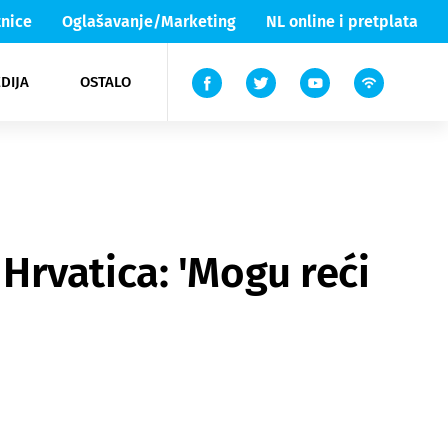
nice
Oglašavanje/Marketing
NL online i pretplata
DIJA
OSTALO
ar
ortovi
 List TV
entari
elgood
Lika & Senj
rvatica: 'Mogu reći