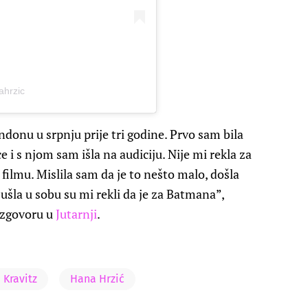
ahrzic
onu u srpnju prije tri godine. Prvo sam bila
 i s njom sam išla na audiciju. Nije mi rekla za
 filmu. Mislila sam da je to nešto malo, došla
ušla u sobu su mi rekli da je za Batmana”,
azgovoru u
Jutarnji
.
 Kravitz
Hana Hrzić