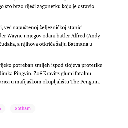
o što brzo riješi zagonetku koju je ostavio
i, već napuštenoj željezničkoj stanici
der Wayne i njegov odani batler Alfred (Andy
 čudaka, a njihova otkrića šalju Batmana u
rijeko potreban smijeh ispod slojeva protetike
imka Pingvin. Zoë Kravitz glumi fatalnu
arica u mafijaškom okupljalištu The Penguin.
n
Gotham