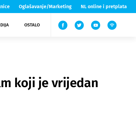
nice
Oglašavanje/Marketing
NL online i pretplata
DIJA
OSTALO
ar
ortovi
 List TV
entari
elgood
Lika & Senj
m koji je vrijedan