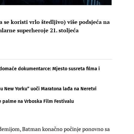
se koristi vrlo štedljivo) više podsjeća na
larne superheroje 21. stoljeća
e domaće dokumentarce: Mjesto susreta filma i
u New Yorku” uoči Maratona lađa na Neretvi
ve palme na Vrboska Film Festivalu
ndemijom, Batman konačno počinje ponovno sa