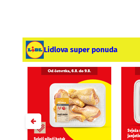
Lidlova super ponuda