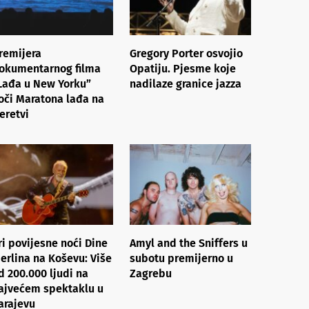
remijera
Gregory Porter osvojio
okumentarnog filma
Opatiju. Pjesme koje
Lađa u New Yorku”
nadilaze granice jazza
oči Maratona lađa na
eretvi
ri povijesne noći Dine
Amyl and the Sniffers u
erlina na Koševu: Više
subotu premijerno u
d 200.000 ljudi na
Zagrebu
ajvećem spektaklu u
arajevu