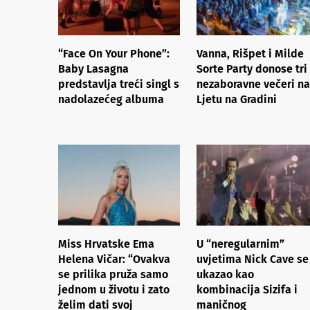
“Face On Your Phone”:
Vanna, Rišpet i Milde
Baby Lasagna
Sorte Party donose tri
predstavlja treći singl s
nezaboravne večeri na
nadolazećeg albuma
Ljetu na Gradini
Miss Hrvatske Ema
U “neregularnim”
Helena Vičar: “Ovakva
uvjetima Nick Cave se
se prilika pruža samo
ukazao kao
jednom u životu i zato
kombinacija Sizifa i
želim dati svoj
maničnog