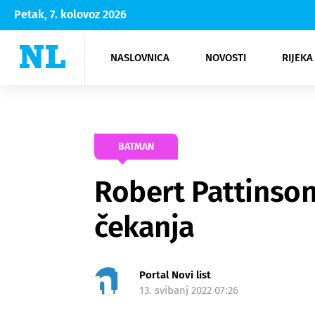
Petak, 7. kolovoz 2026
NASLOVNICA
NOVOSTI
RIJEKA
Rijeka
Kultura
Opatija
Hrvatsk
Moda
NK Rije
Sh
BATMAN
Robert Pattinson 
čekanja
Portal Novi list
13. svibanj 2022 07:26