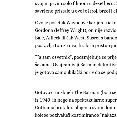
svojim prvim solo filmom u desetljeću. S
savršeno pristaje u ovoj oštroj, brzoj i 
Ovo je početak Wayneove karijere i iak
Gordona (Jeffrey Wright), on nije razvi
Bale, Affleck ili čak West. Susret s ba
postavlja ton za ovaj hrabriji pristup j
“Ja sam osvetnik”, podsmjehuje se prije
šakama. Ovaj ranjiviji Batman definitiv
je gotovo samoubilački poriv da se pod
Gotovo crno-bijeli The Batman (boja se k
iz 1940-ih nego na spektakularne superh
Gothama brutalno ubijen u svom domu, 
kolege pozivajući kostimiranog “nakaz