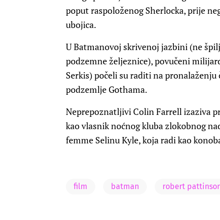
poput raspoloženog Sherlocka, prije neg
ubojica.
U Batmanovoj skrivenoj jazbini (ne špilj
podzemne željeznice), povučeni milijar
Serkis) počeli su raditi na pronalaženju
podzemlje Gothama.
Neprepoznatljivi Colin Farrell izaziva p
kao vlasnik noćnog kluba zlokobnog nad
femme Selinu Kyle, koja radi kao konob
film
batman
robert pattinso