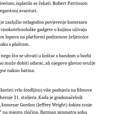
rećom, isplatilo se čekati. Robert Pattinson
elegantnoj avanturi.
o je zaslužio nelagodno povjerenje komesara
o visokotehnološke gadgete u kojima uživaju
ndom lopova na platformi podzemne željeznice
unaku s plaštom.
 nego što se uhvati u koštac s bandom u borbi
no može dobiti udarac, ali njegovo glavno oružje
igne nakon batina.
oristi vrlo štedljivo) više podsjeća na filmove
eroje 21. stoljeća. Kada je gradonačelnik
komesar Gordon (Jeffrey Wright) šokira svoje
a” na mjesto zločina. Batman promatra sobu