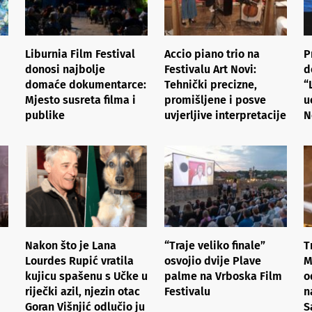
Liburnia Film Festival
Accio piano trio na
P
donosi najbolje
Festivalu Art Novi:
d
domaće dokumentarce:
Tehnički precizne,
“
Mjesto susreta filma i
promišljene i posve
u
publike
uvjerljive interpretacije
N
Nakon što je Lana
“Traje veliko finale”
T
Lourdes Rupić vratila
osvojio dvije Plave
M
kujicu spašenu s Učke u
palme na Vrboska Film
o
riječki azil, njezin otac
Festivalu
n
Goran Višnjić odlučio ju
S