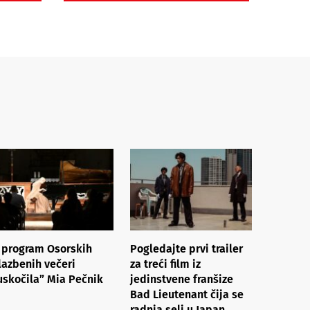
 program Osorskih
Pogledajte prvi trailer
lazbenih večeri
za treći film iz
uskočila” Mia Pečnik
jedinstvene franšize
Bad Lieutenant čija se
radnja seli u Japan