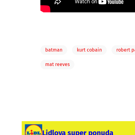
batman
kurt cobain
robert p
mat reeves
Lidlova super ponuda