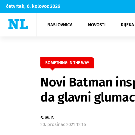
četvrtak, 6. kolovoz 2026
NASLOVNICA
NOVOSTI
RIJEKA
Rijeka
Kultura
Opatija
Hrvatsk
Moda
NK Rije
Sh
SOMETHING IN THE WAY
Novi Batman insp
da glavni glumac
S. M. F.
20. prosinac 2021 12:16