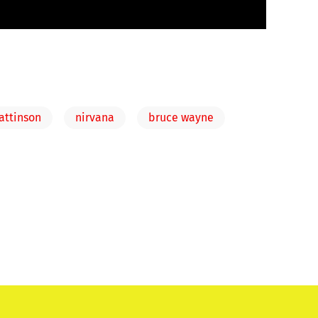
attinson
nirvana
bruce wayne