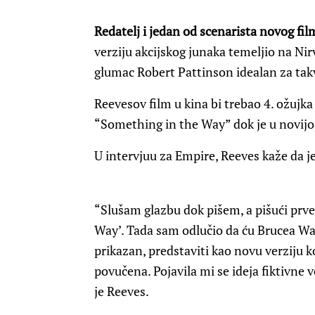
Redatelj i jedan od scenarista novog fi
verziju akcijskog junaka temeljio na N
glumac Robert Pattinson idealan za tak
Reevesov film u kina bi trebao 4. ožujka 
“Something in the Way” dok je u novijo
U intervjuu za Empire, Reeves kaže da 
“Slušam glazbu dok pišem, a pišući prv
Way’. Tada sam odlučio da ću Brucea Wa
prikazan, predstaviti kao novu verziju ko
povučena. Pojavila mi se ideja fiktivne 
je Reeves.