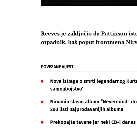
Reeves je zaključio da Pattinson ist
otpadnik, baš poput frontmena Nir
POVEZANE VIJESTI
Nova istraga o smrti legendarnog Kurta
samoubojstvo’
Nirvanin slavni album “Nevermind” do
200 listi najprodavanijih albuma
Prekopajte tavane jer neki CD-i danas 