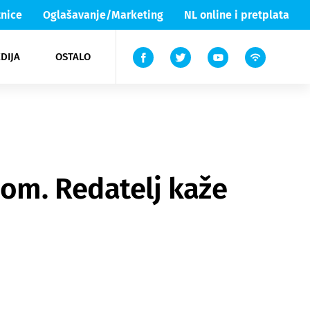
nice
Oglašavanje/Marketing
NL online i pretplata
DIJA
OSTALO
ar
ortovi
 List TV
entari
elgood
Lika & Senj
om. Redatelj kaže