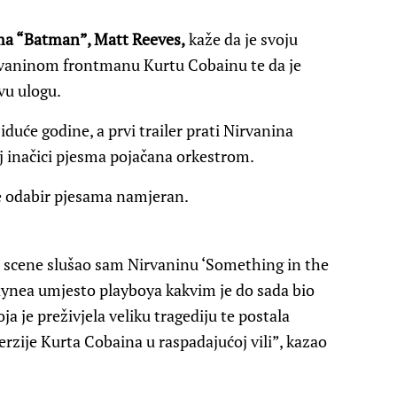
lma “Batman”, Matt Reeves,
kaže da je svoju
irvaninom frontmanu Kurtu Cobainu te da je
vu ulogu.
iduće godine, a prvi trailer prati Nirvanina
j inačici pjesma pojačana orkestrom.
je odabir pjesama namjeran.
e scene slušao sam Nirvaninu ‘Something in the
ynea umjesto playboya kakvim je do sada bio
ja je preživjela veliku tragediju te postala
verzije Kurta Cobaina u raspadajućoj vili”, kazao