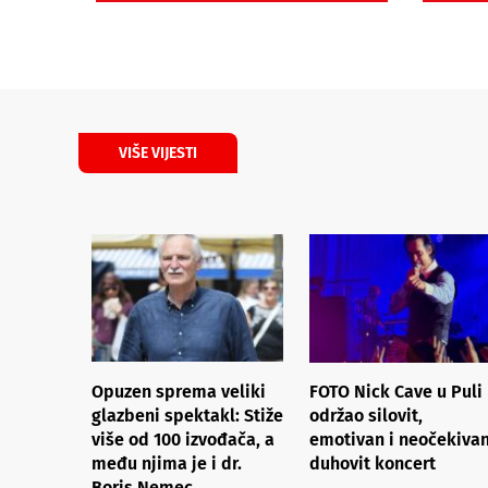
VIŠE VIJESTI
Opuzen sprema veliki
FOTO Nick Cave u Puli
glazbeni spektakl: Stiže
održao silovit,
više od 100 izvođača, a
emotivan i neočekiva
među njima je i dr.
duhovit koncert
Boris Nemec