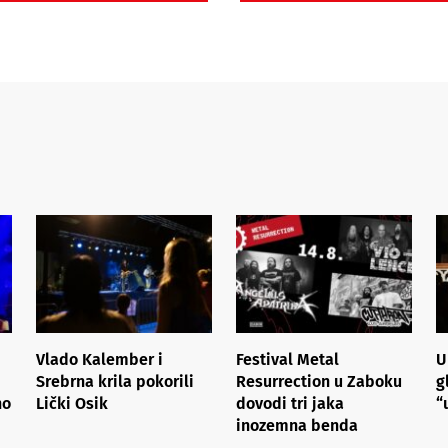
Vlado Kalember i
Festival Metal
U
Srebrna krila pokorili
Resurrection u Zaboku
g
no
Lički Osik
dovodi tri jaka
“
inozemna benda