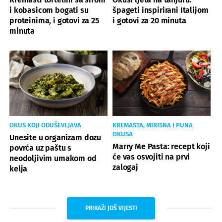
i kobasicom bogati su
špageti inspirirani Italijom
proteinima, i gotovi za 25
i gotovi za 20 minuta
minuta
OKUS KOJI ODUŠEVLJAVA
KREMASTA, MIRISNA I PUNA
OKUSA
Unesite u organizam dozu
Marry Me Pasta: recept koji
povrća uz paštu s
će vas osvojiti na prvi
neodoljivim umakom od
zalogaj
kelja
PRIKAŽI JOŠ VIJESTI