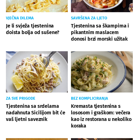
VJEČNA DILEMA
SAVRŠENA ZA LJETO
Je li svježa tjestenina
Tjestenina sa škampima i
doista bolja od sušene?
pikantnim maslacem
donosi brzi morski užitak
ZA SVE PRIGODE
BEZ KOMPLICIRANJA
Tjestenina sa srdelama
Kremasta tjestenina s
nadahnuta Sicilijom bit će
lososom i graškom: večera
vaš ljetni saveznik
kao iz restorana u nekoliko
koraka