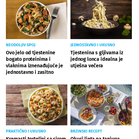
NEODOLJIV SPOJ
JEDNOSTAVNO I UKUSNO
Ovo jelo od tjestenine
Tjestenina s gljivama iz
bogato proteinima i
jednog lonca idealna je
vlaknima iznenađujuće je
utješna večera
jednostavno i zasitno
PRAKTIČNO I UKUSNO
BRZINSKI RECEPT
Kremasti tortelini sa sirom
Okusi ljeta na tanjuru: