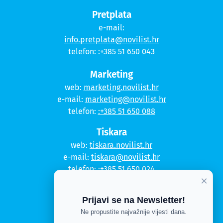
Pretplata
e-mail:
info.pretplata@novilist.hr
telefon:
:+385 51 650 043
Marketing
web:
marketing.novilist.hr
e-mail:
marketing@novilist.hr
telefon:
:+385 51 650 088
Tiskara
web:
tiskara.novilist.hr
e-mail:
tiskara@novilist.hr
telefon:
:+385 51 650 024
×
Copyright © 2020. Novi list
Prijavi se na Newsletter!
Kontakt
Ne propustite najvažnije vijesti dana.