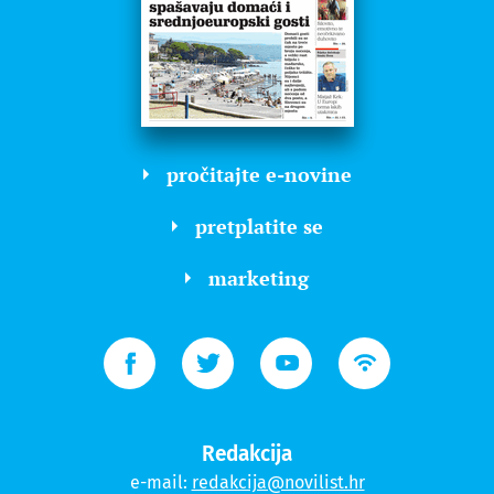
pročitajte e-novine
pretplatite se
marketing
Redakcija
e-mail:
redakcija@novilist.hr