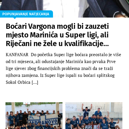
POPUNJAVANJE NATJECANJA
Boćari Vargona mogli bi zauzeti
mjesto Marinića u Super ligi, ali
Riječani ne žele u kvalifikacije…
KANFANAR Do početka Super lige boćara preostalo je više
od tri mjeseca, ali odustajanje Marinića kao prvaka Prve
lige sjever zbog financijskih problema znači da se traži
njihova zamjena. Iz Super lige ispali su boćari splitskog
Sokol Orbica […]