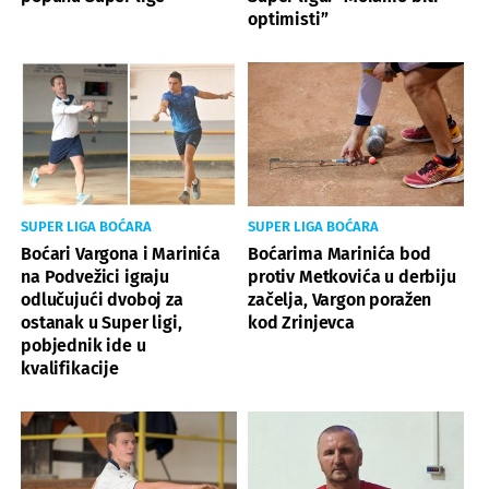
optimisti”
SUPER LIGA BOĆARA
SUPER LIGA BOĆARA
Boćari Vargona i Marinića
Boćarima Marinića bod
na Podvežici igraju
protiv Metkovića u derbiju
odlučujući dvoboj za
začelja, Vargon poražen
ostanak u Super ligi,
kod Zrinjevca
pobjednik ide u
kvalifikacije