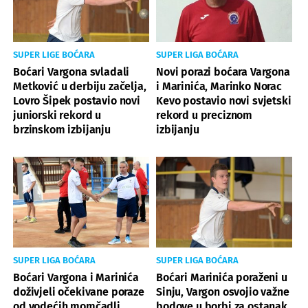
SUPER LIGE BOĆARA
SUPER LIGA BOĆARA
Boćari Vargona svladali
Novi porazi boćara Vargona
Metković u derbiju začelja,
i Marinića, Marinko Norac
Lovro Šipek postavio novi
Kevo postavio novi svjetski
juniorski rekord u
rekord u preciznom
brzinskom izbijanju
izbijanju
SUPER LIGA BOĆARA
SUPER LIGA BOĆARA
Boćari Vargona i Marinića
Boćari Marinića poraženi u
doživjeli očekivane poraze
Sinju, Vargon osvojio važne
od vodećih momčadli
bodove u borbi za ostanak