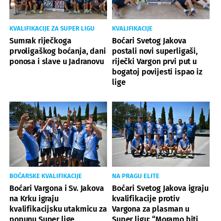
KVALIFIKACIJE ZA SUPER LIGU
KVALIFIKACIJE
Sumrak riječkoga
Boćari Svetog Jakova
prvoligaškog boćanja, dani
postali novi superligaši,
ponosa i slave u Jadranovu
riječki Vargon prvi put u
bogatoj povijesti ispao iz
lige
BOĆARSKE KVALIFIKACIJE
NA PRAGU ELITE
Boćari Vargona i Sv. Jakova
Boćari Svetog Jakova igraju
na Krku igraju
kvalifikacije protiv
kvalifikacijsku utakmicu za
Vargona za plasman u
popunu Super lige
Super ligu: “Moramo biti