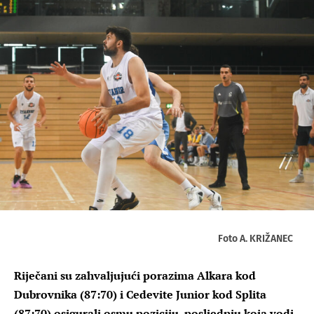
Foto A. KRIŽANEC
Riječani su zahvaljujući porazima Alkara kod
Dubrovnika (87:70) i Cedevite Junior kod Splita
(87:70) osigurali osmu poziciju, posljednju koja vodi