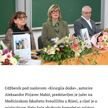
Udžbenik pod naslovom »Kirurgija dojke«, autorice
Aleksandre Pirjavec Mahić, predstavljen je jučer na
Medicinskom fakultetu Sveučilišta u Rijeci, a riječ je o
originalnom djelu koje obuhvaća kompletan pristup