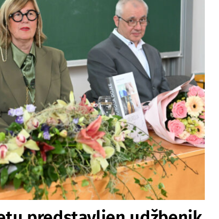
etu predstavljen udžbenik