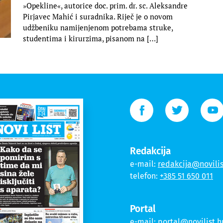
»Opekline«, autorice doc. prim. dr. sc. Aleksandre
Pirjavec Mahić i suradnika. Riječ je o novom
udžbeniku namijenjenom potrebama struke,
studentima i kirurzima, pisanom na […]
Redakcija
e-mail:
redakcija@novilis
telefon:
+385 51 650 011
Portal
e-mail:
portal@novilist.h