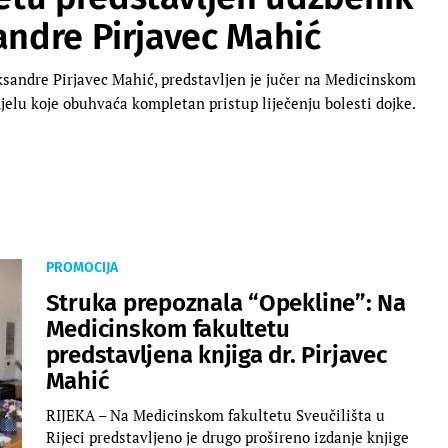
andre Pirjavec Mahić
ksandre Pirjavec Mahić, predstavljen je jučer na Medicinskom
 djelu koje obuhvaća kompletan pristup liječenju bolesti dojke.
PROMOCIJA
Struka prepoznala “Opekline”: Na
Medicinskom fakultetu
predstavljena knjiga dr. Pirjavec
Mahić
RIJEKA – Na Medicinskom fakultetu Sveučilišta u
Rijeci predstavljeno je drugo prošireno izdanje knjige