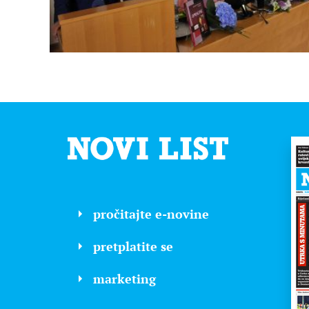
pročitajte e-novine
pretplatite se
marketing