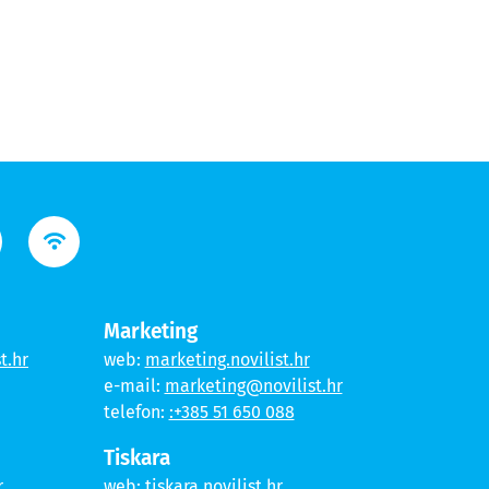
Marketing
t.hr
web:
marketing.novilist.hr
e-mail:
marketing@novilist.hr
telefon:
:+385 51 650 088
Tiskara
r
web:
tiskara.novilist.hr