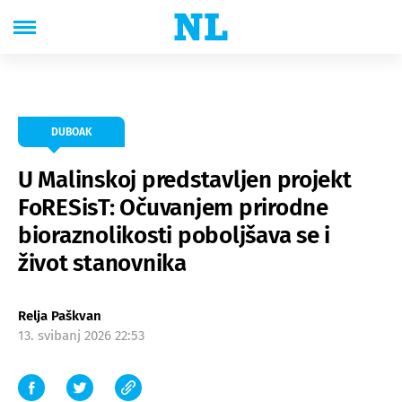
DUBOAK
U Malinskoj predstavljen projekt
FoRESisT: Očuvanjem prirodne
bioraznolikosti poboljšava se i
život stanovnika
Relja Paškvan
13. svibanj 2026 22:53