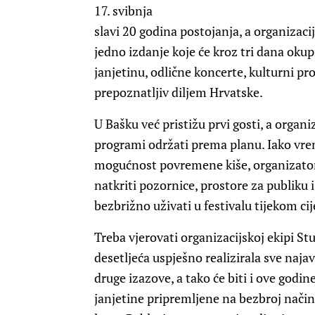
17. svibnja
slavi 20 godina postojanja, a organizaci
jedno izdanje koje će kroz tri dana okup
janjetinu, odlične koncerte, kulturni pr
prepoznatljiv diljem Hrvatske.
U Bašku već pristižu prvi gosti, a organi
programi održati prema planu. Iako vre
mogućnost povremene kiše, organizatori s
natkriti pozornice, prostore za publiku i
bezbrižno uživati u festivalu tijekom ci
Treba vjerovati organizacijskoj ekipi St
desetljeća uspješno realizirala sve naj
druge izazove, a tako će biti i ove godi
janjetine pripremljene na bezbroj načina