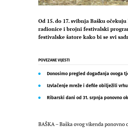
Od 15. do 17. svibnja Bašku očekuju 
radionice i brojni festivalski progra
festivalske šatore kako bi se svi sa
POVEZANE VIJESTI
Donosimo pregled događanja ovoga tje
Izvlačenje mreže i defile obilježili vr
Ribarski dani od 31. srpnja ponovno o
BAŠKA – Baška ovog vikenda ponovno obl