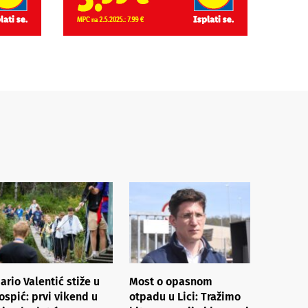
ario Valentić stiže u
Most o opasnom
ospić: prvi vikend u
otpadu u Lici: Tražimo