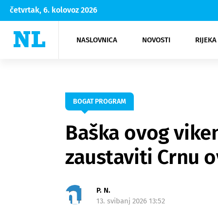
četvrtak, 6. kolovoz 2026
NASLOVNICA
NOVOSTI
RIJEKA
Rijeka
Kultura
Opatija
Hrvatsk
Moda
NK Rije
Sh
BOGAT PROGRAM
Baška ovog viken
zaustaviti Crnu 
P. N.
13. svibanj 2026 13:52