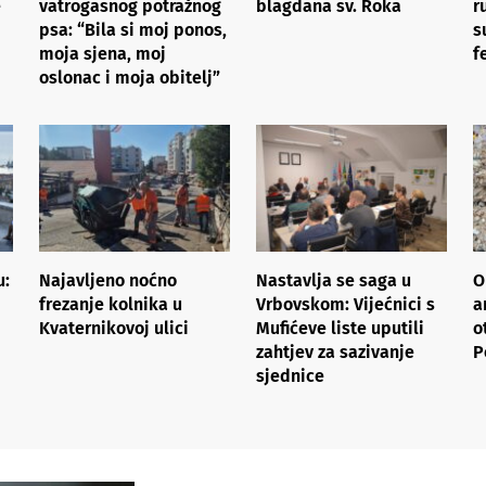
e
vatrogasnog potražnog
blagdana sv. Roka
r
psa: “Bila si moj ponos,
s
moja sjena, moj
f
oslonac i moja obitelj”
u:
Najavljeno noćno
Nastavlja se saga u
O
frezanje kolnika u
Vrbovskom: Vijećnici s
a
Kvaternikovoj ulici
Mufićeve liste uputili
o
zahtjev za sazivanje
P
sjednice