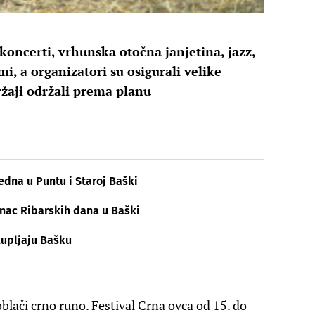
koncerti, vrhunska otočna janjetina, jazz,
mi, a organizatori su osigurali velike
držaji održali prema planu
dna u Puntu i Staroj Baški
hunac Ribarskih dana u Baški
kupljaju Bašku
ači crno runo. Festival Crna ovca od 15. do