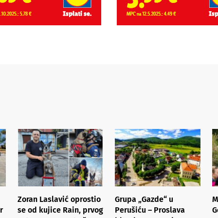
Zoran Laslavić oprostio
Grupa „Gazde“ u
M
r
se od kujice Rain, prvog
Perušiću – Proslava
G