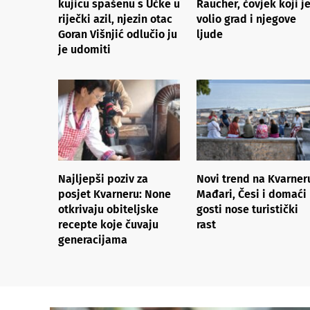
kujicu spašenu s Učke u
Raucher, čovjek koji j
riječki azil, njezin otac
volio grad i njegove
Goran Višnjić odlučio ju
ljude
je udomiti
Najljepši poziv za
Novi trend na Kvarner
posjet Kvarneru: None
Mađari, Česi i domaći
otkrivaju obiteljske
gosti nose turistički
recepte koje čuvaju
rast
generacijama