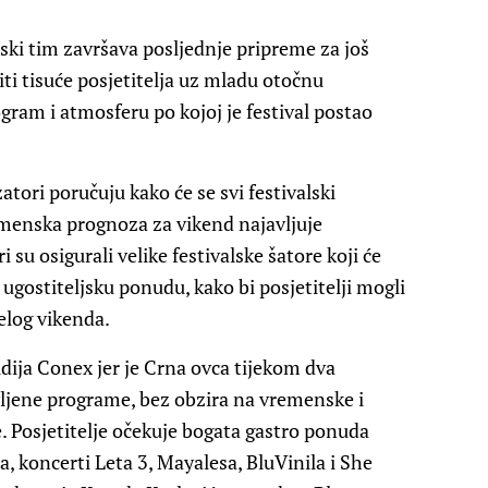
jski tim završava posljednje pripreme za još
iti tisuće posjetitelja uz mladu otočnu
ogram i atmosferu po kojoj je festival postao
zatori poručuju kako će se svi festivalski
menska prognoza za vikend najavljuje
u osigurali velike festivalske šatore koji će
 ugostiteljsku ponudu, kako bi posjetitelji mogli
jelog vikenda.
udija Conex jer je Crna ovca tijekom dva
avljene programe, bez obzira na vremenske i
ne. Posjetitelje očekuje bogata gastro ponuda
, koncerti Leta 3, Mayalesa, BluVinila i She