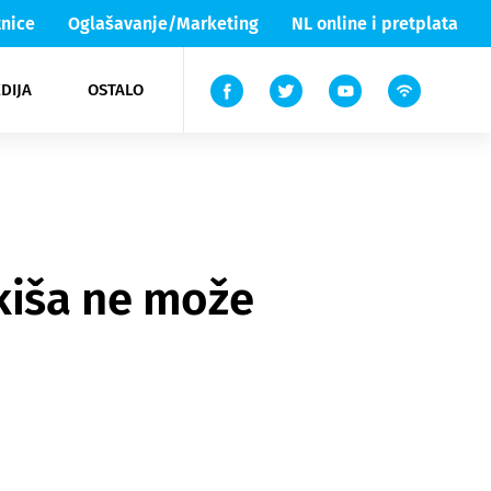
nice
Oglašavanje/Marketing
NL online i pretplata
DIJA
OSTALO
ar
ortovi
 List TV
entari
elgood
Lika & Senj
 kiša ne može