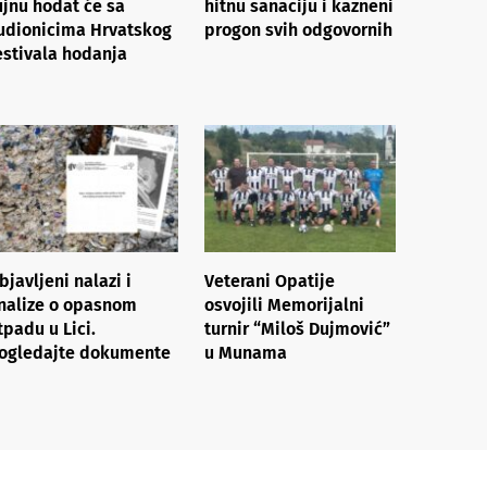
ujnu hodat će sa
hitnu sanaciju i kazneni
udionicima Hrvatskog
progon svih odgovornih
estivala hodanja
bjavljeni nalazi i
Veterani Opatije
nalize o opasnom
osvojili Memorijalni
tpadu u Lici.
turnir “Miloš Dujmović”
ogledajte dokumente
u Munama